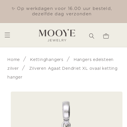
Meteen
naar de
✨ Op werkdagen voor 16.00 uur besteld,
Gra
content
dezelfde dag verzonden
Winkelwagen
/
/
Home
Kettinghangers
Hangers edelsteen
/
zilver
Zilveren Agaat Dendriet XL ovaal ketting
hanger
Ga direct naar
productinformatie