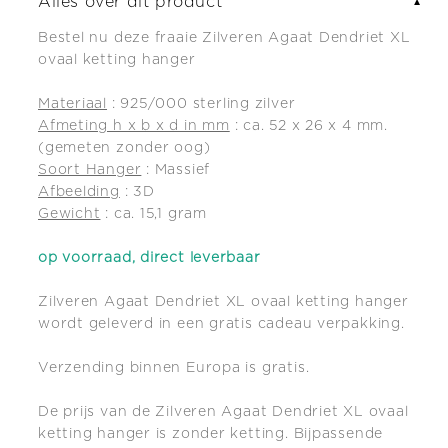
Alles over dit product
▼
ovaal
ovaal
Bestel nu deze fraaie Zilveren Agaat Dendriet XL
ketting
ketting
ovaal ketting hanger
hanger
hanger
Materiaal
: 925/000 sterling zilver
Afmeting h x b x d in mm
: ca. 52 x 26 x 4 mm.
(gemeten zonder oog)
Soort Hanger
: Massief
Afbeelding
: 3D
Gewicht
: ca. 15,1 gram
op voorraad, direct leverbaar
Zilveren Agaat Dendriet XL ovaal ketting hanger
wordt geleverd in een gratis cadeau verpakking.
Verzending binnen Europa is gratis.
De prijs van de Zilveren Agaat Dendriet XL ovaal
ketting hanger is zonder ketting. Bijpassende