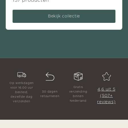
157 producten
Bekijk collectie
Op werkdagen
Gratis
voor 16.00 uur
4,6 uit 5
30 dagen
verzending
besteld,
(507+
retourneren
binnen
dezelfde dag
Nederland
reviews)
verzonden