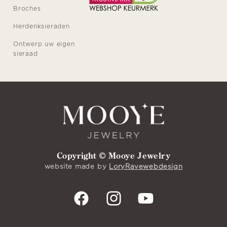
Broches
Herdenksieraden
Ontwerp uw eigen
sieraad
Copyright © Mooye Jewelry
website made by
LoryRavewebdesign
Facebook
Instagram
YouTube