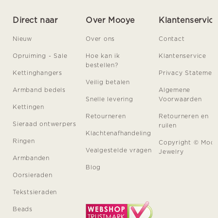
Direct naar
Over Mooye
Klantenservic
Nieuw
Over ons
Contact
Opruiming - Sale
Hoe kan ik
Klantenservice
bestellen?
Kettinghangers
Privacy Statemen
Veilig betalen
Armband bedels
Algemene
Snelle levering
Voorwaarden
Kettingen
Retourneren
Retourneren en
Sieraad ontwerpers
ruilen
Klachtenafhandeling
Ringen
Copyright © Moo
Vealgestelde vragen
Jewelry
Armbanden
Blog
Oorsieraden
Tekstsieraden
Beads