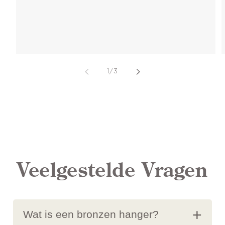
van
1
/
3
Veelgestelde Vragen
Wat is een bronzen hanger?