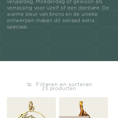
verjaardag, Moederdag of gewoon als
verrassing voor uzelf of een dierbare. De
e
warme kleur van brons en de unieke
ontwerpen maken dit sieraad extra
c
speciaal.
t
i
e
:
Filteren en sorteren
23 producten