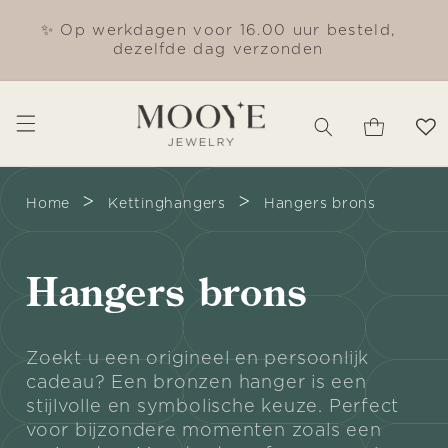
Meteen
naar de
✨ Op werkdagen voor 16.00 uur besteld,
content
dezelfde dag verzonden
Winkelwagen
>
>
Home
Kettinghangers
Hangers brons
C
Hangers brons
o
Zoekt u een origineel en persoonlijk
cadeau? Een bronzen hanger is een
l
stijlvolle en symbolische keuze. Perfect
voor bijzondere momenten zoals een
l