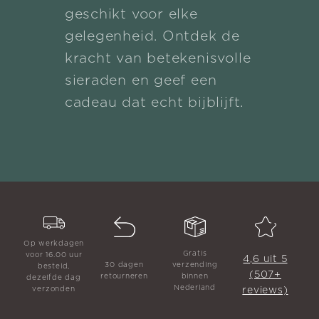
geschikt voor elke
gelegenheid. Ontdek de
kracht van betekenisvolle
sieraden en geef een
cadeau dat echt bijblijft.
Op werkdagen
Gratis
voor 16.00 uur
4,6 uit 5
30 dagen
verzending
besteld,
(507+
retourneren
binnen
dezelfde dag
Nederland
reviews)
verzonden