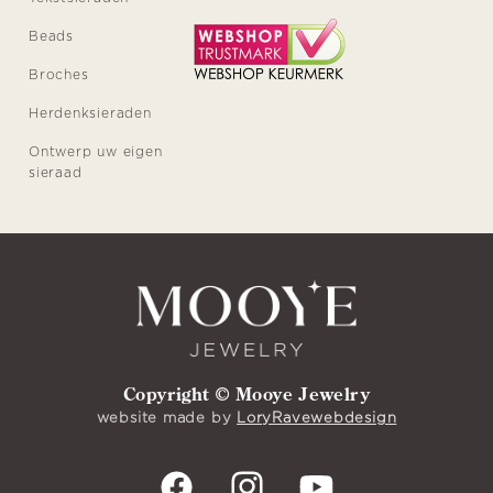
Beads
Broches
Herdenksieraden
Ontwerp uw eigen
sieraad
Copyright © Mooye Jewelry
website made by
LoryRavewebdesign