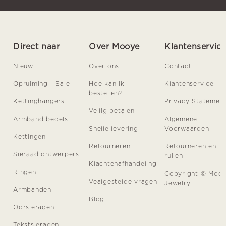
Direct naar
Over Mooye
Klantenservic
Nieuw
Over ons
Contact
Opruiming - Sale
Hoe kan ik
Klantenservice
bestellen?
Kettinghangers
Privacy Statemen
Veilig betalen
Armband bedels
Algemene
Snelle levering
Voorwaarden
Kettingen
Retourneren
Retourneren en
Sieraad ontwerpers
ruilen
Klachtenafhandeling
Ringen
Copyright © Moo
Vealgestelde vragen
Jewelry
Armbanden
Blog
Oorsieraden
Tekstsieraden