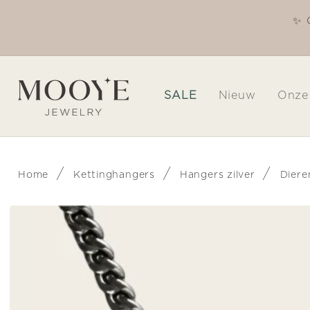
Meteen
naar de
✨ 
Welkom in onze winkel
content
SALE
Nieuw
Onze
/
/
/
Home
Kettinghangers
Hangers zilver
Dier
Ga direct naar
productinformatie