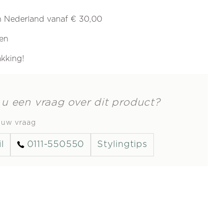
in Nederland vanaf € 30,00
ren
akking!
 u een vraag over dit product?
s uw vraag
l
0111-550550
Stylingtips