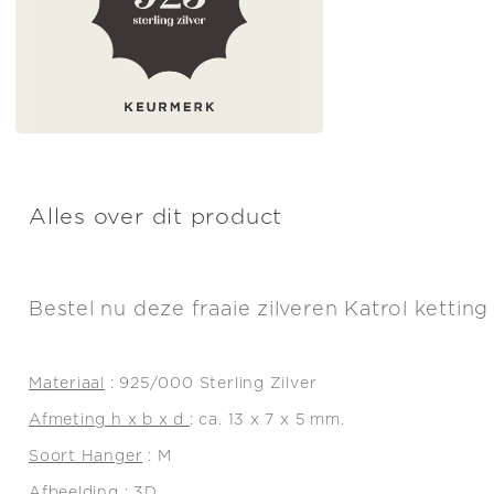
Alles over dit product
Bestel nu deze fraaie zilveren Katrol kettin
Materiaal
: 925/000 Sterling Zilver
Afmeting h x b x d
: ca. 13 x 7 x 5 mm.
Soort Hanger
: M
Afbeelding
: 3D