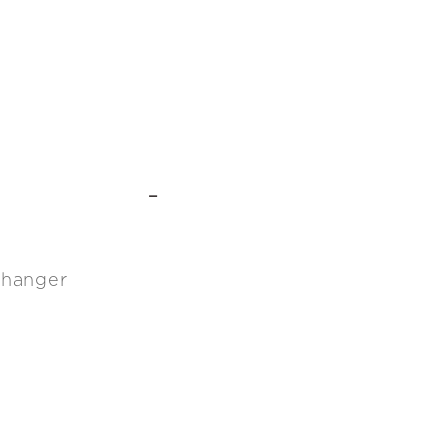
-
g hanger