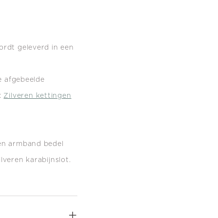
ordt geleverd in een
de afgebeelde
:
Zilveren kettingen
ren armband bedel
lveren karabijnslot.
+