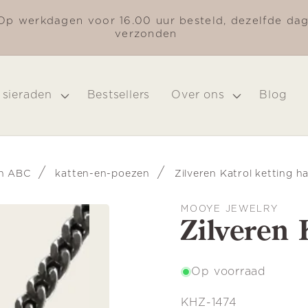
Op werkdagen voor 16.00 uur besteld, dezelfde da
verzonden
 sieraden
Bestsellers
Over ons
Blog
/
/
en ABC
katten-en-poezen
Zilveren Katrol ketting h
MOOYE JEWELRY
Zilveren 
Op voorraad
SKU:
KHZ-1474