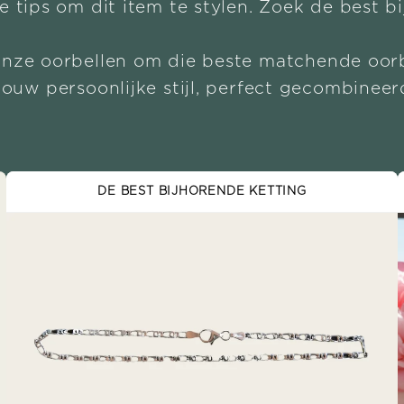
e tips om dit item te stylen. Zoek de best b
onze oorbellen om die beste matchende oorb
Jouw persoonlijke stijl, perfect gecombineer
DE BEST BIJHORENDE KETTING