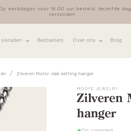
Op werkdagen voor 16.00 uur besteld, dezelfde da
verzonden
 sieraden
Bestsellers
Over ons
Blog
/
ren
Zilveren Motor vlak ketting hanger
MOOYE JEWELRY
Zilveren 
hanger
Op voorraad