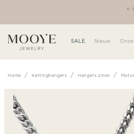
Meteen
naar de
✨ 
Welkom in onze winkel
content
SALE
Nieuw
Onze
/
/
/
Home
Kettinghangers
Hangers zilver
Moto
Ga direct naar
productinformatie