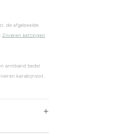
cl. de afgebeelde
:
Zilveren kettingen
ren armband bedel
lveren karabijnslot.
+