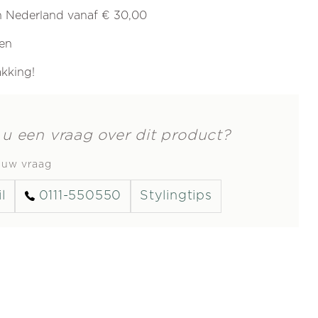
in Nederland vanaf € 30,00
ren
akking!
 u een vraag over dit product?
s uw vraag
l
0111-550550
Stylingtips