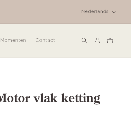
T
g
Gratis verzending in Nederland vanaf € 30
Nederlands
a
a
l
Inloggen
Winkelwagen
Momenten
Contact
Motor vlak ketting