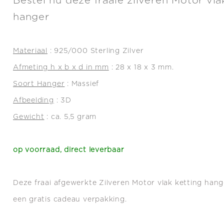
Bestel nu deze fraaie zilveren Motor vla
hanger
Materiaal
: 925/000 Sterling Zilver
Afmeting h x b x d in mm
: 28 x 18 x 3 mm.
Soort Hanger
: Massief
Afbeelding
: 3D
Gewicht
: ca. 5,5 gram
op voorraad, direct leverbaar
Deze fraai afgewerkte Zilveren Motor vlak ketting hang
een gratis cadeau verpakking.