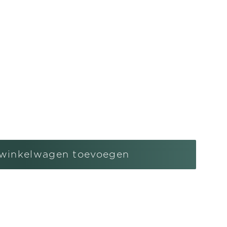
l
gen
winkelwagen toevoegen
ren
r
ng
r