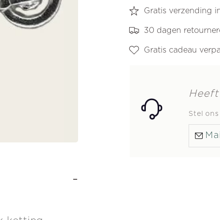
Gratis verzending 
30 dagen retourne
Gratis cadeau verp
Heeft
Stel on
Mai
-