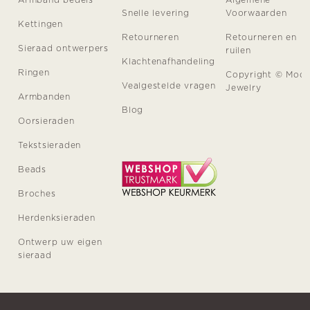
Snelle levering
Voorwaarden
Kettingen
Retourneren
Retourneren en
Sieraad ontwerpers
ruilen
Klachtenafhandeling
Ringen
Copyright © Moo
Vealgestelde vragen
Jewelry
Armbanden
Blog
Oorsieraden
Tekstsieraden
Beads
Broches
Herdenksieraden
Ontwerp uw eigen
sieraad