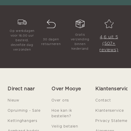
Op werkdagen
Gratis
voor 16.00 uur
4,6 uit 5
30 dagen
verzending
besteld,
(507+
retourneren
binnen
dezelfde dag
Nederland
reviews)
verzonden
Direct naar
Over Mooye
Klantenservic
Nieuw
Over ons
Contact
Opruiming - Sale
Hoe kan ik
Klantenservice
bestellen?
Kettinghangers
Privacy Statemen
Veilig betalen
Armband bedels
Algemene