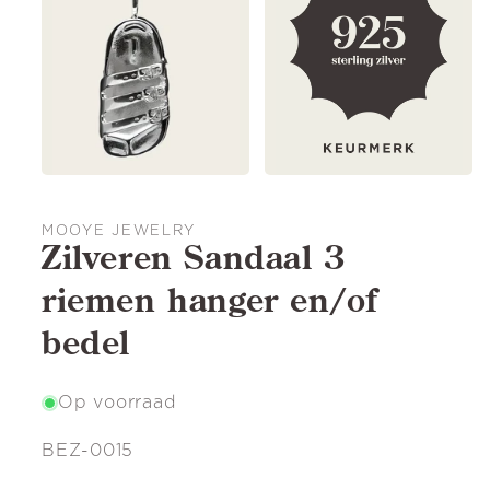
MOOYE JEWELRY
Zilveren Sandaal 3
riemen hanger en/of
bedel
Op voorraad
SKU:
BEZ-0015