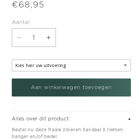
Normale
€68,95
prijs
Aantal
Aantal
Aantal
verlagen
verhogen
voor
voor
Kies hier uw uitvoering
Zilveren
Zilveren
Sandaal
Sandaal
zilveren kettinghanger
3
3
Aan winkelwagen toevoegen
zilveren armband bedel met karabijnslot
(+ €5,95)
riemen
riemen
hanger
hanger
en/of
en/of
Alles over dit product
▼
bedel
bedel
Bestel nu deze fraaie zilveren Sandaal 3 riemen
hanger en/of bedel