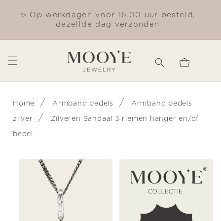
Meteen
naar de
✨ Op werkdagen voor 16.00 uur besteld,
Gra
content
dezelfde dag verzonden
Winkelwagen
/
/
Home
Armband bedels
Armband bedels
/
zilver
Zilveren Sandaal 3 riemen hanger en/of
bedel
Ga direct naar
productinformatie