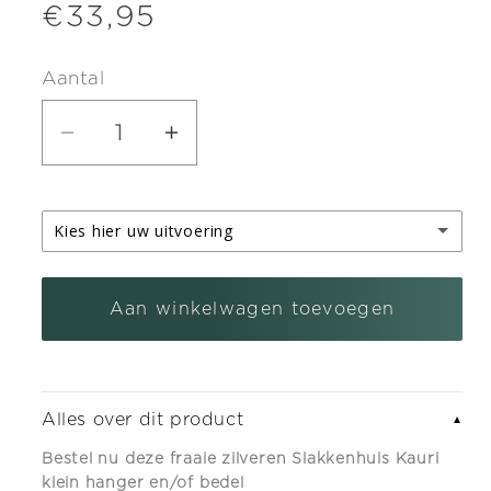
Normale
€33,95
prijs
Aantal
Aantal
Aantal
verlagen
verhogen
voor
voor
Kies hier uw uitvoering
Zilveren
Zilveren
Slakkenhuis
Slakkenhuis
zilveren kettinghanger
Kauri
Kauri
Aan winkelwagen toevoegen
zilveren armband bedel met karabijnslot
(+ €5,95)
klein
klein
hanger
hanger
en/of
en/of
Alles over dit product
▼
bedel
bedel
Bestel nu deze fraaie zilveren Slakkenhuis Kauri
klein hanger en/of bedel