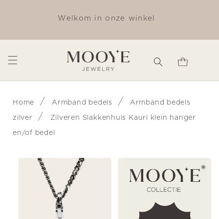
Meteen
naar de
✨ O
Welkom in onze winkel
content
Winkelwagen
/
/
Home
Armband bedels
Armband bedels
/
zilver
Zilveren Slakkenhuis Kauri klein hanger
en/of bedel
Ga direct naar
productinformatie