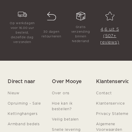
Op werkdagen
Gratis
voor 16.00 uur
4,6 uit 5
30 dagen
verzending
besteld,
(507+
retourneren
binnen
dezelfde dag
Nederland
reviews)
verzonden
Direct naar
Over Mooye
Klantenservic
Nieuw
Over ons
Contact
Opruiming - Sale
Hoe kan ik
Klantenservice
bestellen?
Kettinghangers
Privacy Statemen
Veilig betalen
Armband bedels
Algemene
Snelle levering
Voorwaarden