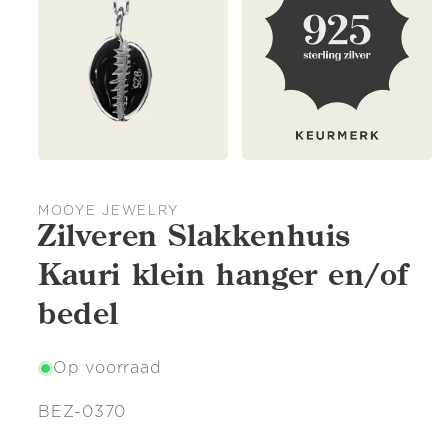
MOOYE JEWELRY
Zilveren Slakkenhuis
Kauri klein hanger en/of
bedel
Op voorraad
SKU:
BEZ-0370