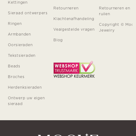
Kettingen
Retourneren
Retourneren en
Sieraad ontwerpers
ruilen
Klachtenafhandeling
Ringen
Copyright © Moo
Vealgestelde vragen
Jewelry
Armbanden
Blog
Oorsieraden
Tekstsieraden
Beads
Broches
Herdenksieraden
Ontwerp uw eigen
sieraad