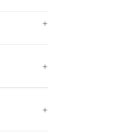
+
+
+