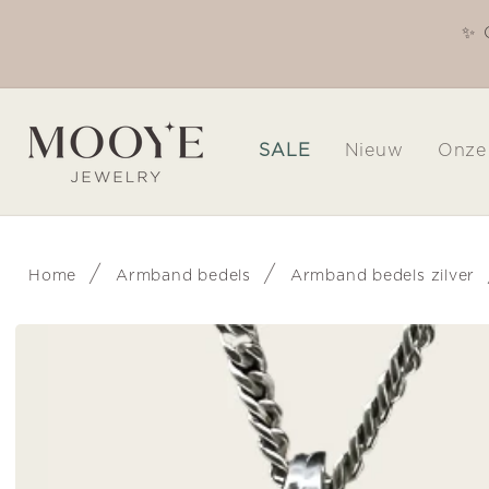
Meteen
naar de
✨ 
Welkom in onze winkel
content
SALE
Nieuw
Onze
/
/
Home
Armband bedels
Armband bedels zilver
Ga direct naar
productinformatie