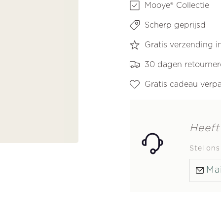
en/of
en/of
Mooye® Collectie
bedel
bedel
Scherp geprijsd
Gratis verzending 
30 dagen retourne
Gratis cadeau verp
Heeft
Stel on
Mai