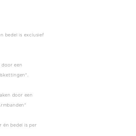
 bedel is exclusief
n door een
lskettingen".
maken do
or een
 Armbanden"
 én bedel is per