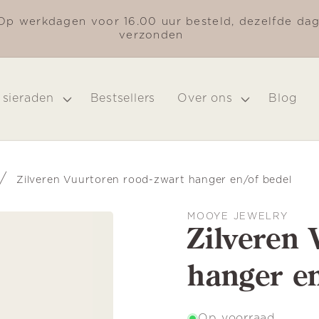
Op werkdagen voor 16.00 uur besteld, dezelfde da
verzonden
 sieraden
Bestsellers
Over ons
Blog
/
Zilveren Vuurtoren rood-zwart hanger en/of bedel
MOOYE JEWELRY
Zilveren 
hanger e
Op voorraad