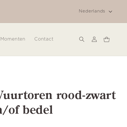
T
g
Gratis verzending in Nederland vanaf € 30
Nederlands
a
a
l
Inloggen
Winkelwagen
Momenten
Contact
Vuurtoren rood-zwart
n/of bedel