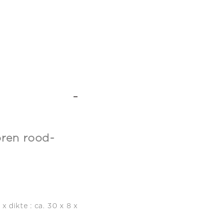
-
oren rood-
x dikte : ca. 30 x 8 x