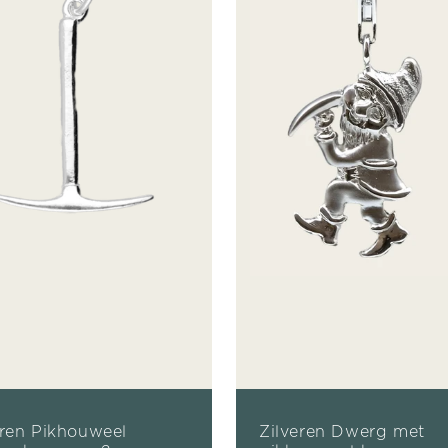
eren Pikhouweel
Zilveren Dwerg met