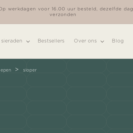
Op werkdagen voor 16.00 uur besteld, dezelfde da
verzonden
 sieraden
Bestsellers
Over ons
Blog
>
oepen
sloper