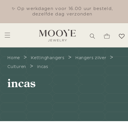
Meteen
naar de
✨ Op werkdagen voor 16.00 uur besteld,
Gra
content
dezelfde dag verzonden
Winkelwagen
>
>
>
Home
Kettinghangers
Hangers zilver
>
Culturen
incas
C
incas
o
l
l