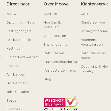
Direct naar
Over Mooye
Klantenservic
Nieuw
Over ons
Contact
Opruiming - Sale
Hoe kan ik
Klantenservice
bestellen?
Kettinghangers
Privacy Statemen
Veilig betalen
Armband bedels
Algemene
Snelle levering
Voorwaarden
Kettingen
Retourneren
Retourneren en
Sieraad ontwerpers
ruilen
Klachtenafhandeling
Ringen
Copyright © Moo
Vealgestelde vragen
Jewelry
Armbanden
Blog
Oorsieraden
Tekstsieraden
Beads
Broches