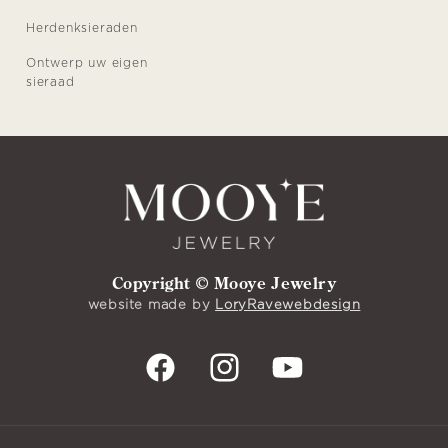
Herdenksieraden
Ontwerp uw eigen
sieraad
Copyright © Mooye Jewelry
website made by
LoryRavewebdesign
Facebook
Instagram
YouTube