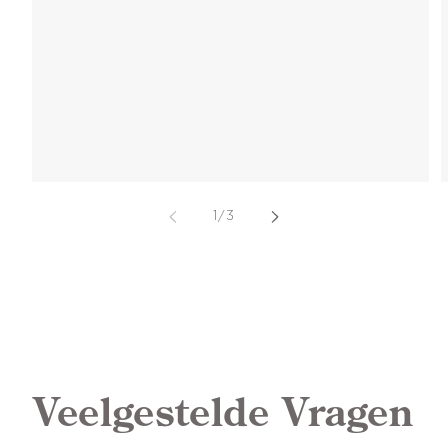
van
1
/
3
Veelgestelde Vragen