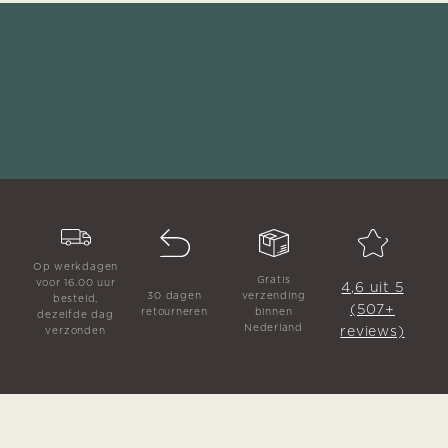
Op werkdagen
Gratis
voor 16.00 uur
4,6 uit 5
30 dagen
verzending
besteld,
(507+
retourneren
binnen
dezelfde dag
Nederland
reviews)
verzonden