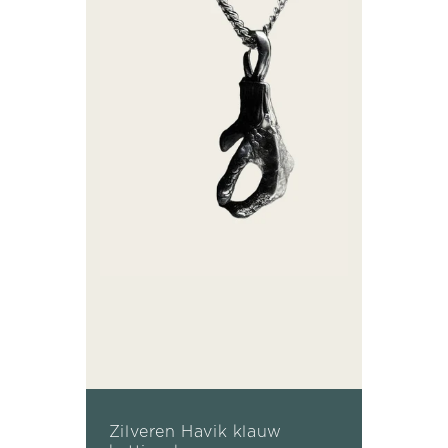
Zilveren Havik klauw