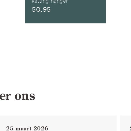
ketting hanger
Normale
50,95
prijs
er ons
25 maart 2026