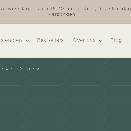
Op werkdagen voor 16.00 uur besteld, dezelfde da
verzonden
 sieraden
Bestsellers
Over ons
Blog
>
ren ABC
Havik