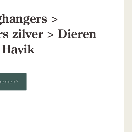
ghangers >
s zilver > Dieren
 Havik
nemen?