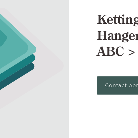
Kettin
Hanger
ABC >
Contact op