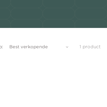
p:
1 product