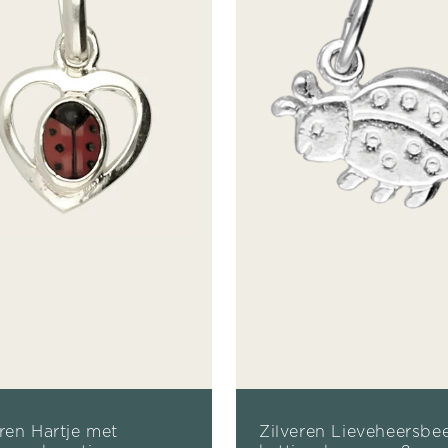
eren Hartje met
Zilveren Lieveheersbee