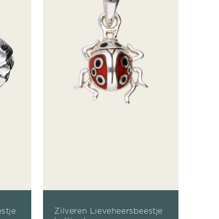
stje
Zilveren Lieveheersbeestje