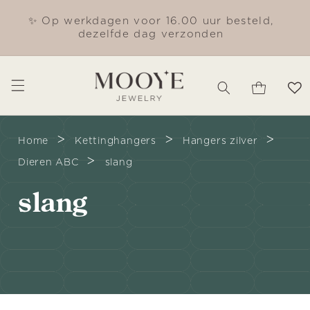
Meteen
naar de
✨ Op werkdagen voor 16.00 uur besteld,
Gra
content
dezelfde dag verzonden
Winkelwagen
>
>
>
Home
Kettinghangers
Hangers zilver
>
Dieren ABC
slang
C
slang
o
l
l