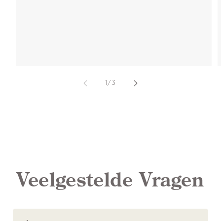
van
1
/
3
Veelgestelde Vragen