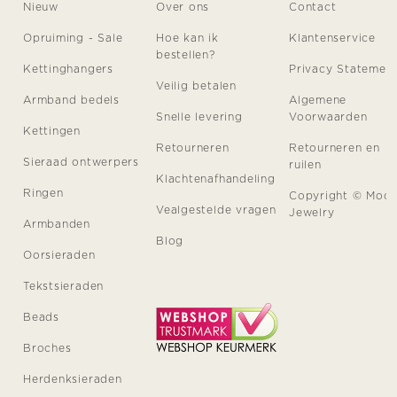
Nieuw
Over ons
Contact
Opruiming - Sale
Hoe kan ik
Klantenservice
bestellen?
Kettinghangers
Privacy Statemen
Veilig betalen
Armband bedels
Algemene
Snelle levering
Voorwaarden
Kettingen
Retourneren
Retourneren en
Sieraad ontwerpers
ruilen
Klachtenafhandeling
Ringen
Copyright © Moo
Vealgestelde vragen
Jewelry
Armbanden
Blog
Oorsieraden
Tekstsieraden
Beads
Broches
Herdenksieraden