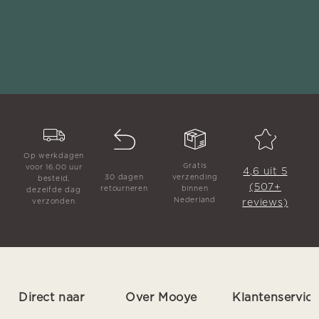
Op werkdagen
Gratis
voor 16.00 uur
4,6 uit 5
30 dagen
verzending
besteld,
(507+
retourneren
binnen
dezelfde dag
Nederland
reviews)
verzonden
Direct naar
Over Mooye
Klantenservic