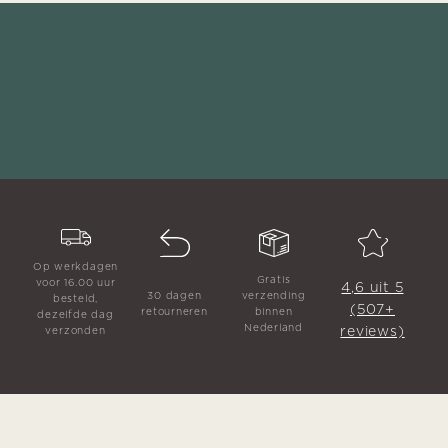
Op werkdagen
Gratis
voor 16.00 uur
4,6 uit 5
30 dagen
verzending
besteld,
(507+
retourneren
binnen
dezelfde dag
Nederland
reviews)
verzonden