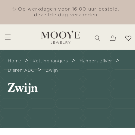
Meteen
naar de
✨ Op werkdagen voor 16.00 uur besteld,
Gra
content
dezelfde dag verzonden
Winkelwagen
>
>
>
Home
Kettinghangers
Hangers zilver
>
Dieren ABC
Zwijn
C
Zwijn
o
l
l