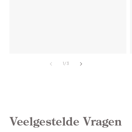
van
1
/
3
Veelgestelde Vragen