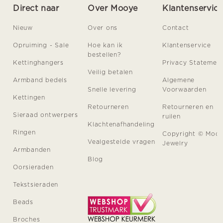
Direct naar
Over Mooye
Klantenservic
Nieuw
Over ons
Contact
Opruiming - Sale
Hoe kan ik
Klantenservice
bestellen?
Kettinghangers
Privacy Statemen
Veilig betalen
Armband bedels
Algemene
Snelle levering
Voorwaarden
Kettingen
Retourneren
Retourneren en
Sieraad ontwerpers
ruilen
Klachtenafhandeling
Ringen
Copyright © Moo
Vealgestelde vragen
Jewelry
Armbanden
Blog
Oorsieraden
Tekstsieraden
Beads
Broches