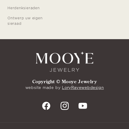
Herdenksieraden
Ontwerp uw eigen
sieraad
Copyright © Mooye Jewelry
website made by
LoryRavewebdesign
Facebook
Instagram
YouTube