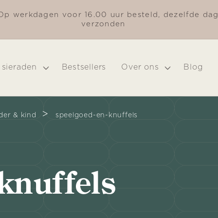
Op werkdagen voor 16.00 uur besteld, dezelfde da
verzonden
 sieraden
Bestsellers
Over ons
Blog
>
er & kind
speelgoed-en-knuffels
knuffels