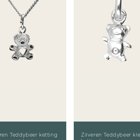
eren Teddybeer ketting
Zilveren Teddybeer kle