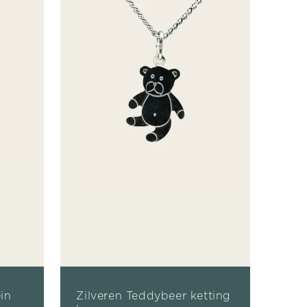
in
Zilveren Teddybeer ketting