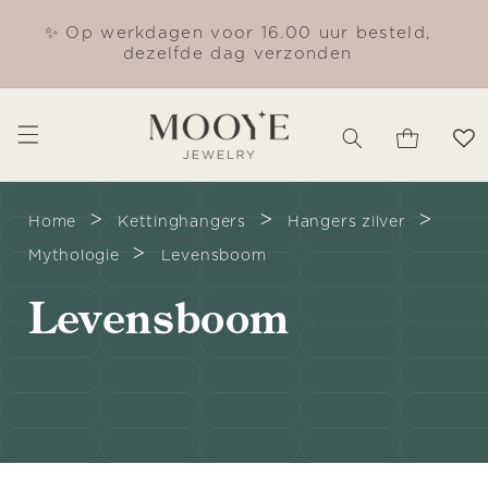
Meteen
naar de
✨ Op werkdagen voor 16.00 uur besteld,
Gra
content
dezelfde dag verzonden
Winkelwagen
>
>
>
Home
Kettinghangers
Hangers zilver
>
Mythologie
Levensboom
C
Levensboom
o
l
l