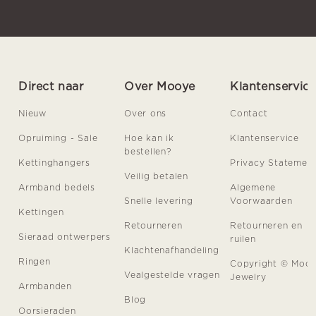
Direct naar
Over Mooye
Klantenservic
Nieuw
Over ons
Contact
Opruiming - Sale
Hoe kan ik
Klantenservice
bestellen?
Kettinghangers
Privacy Statemen
Veilig betalen
Armband bedels
Algemene
Snelle levering
Voorwaarden
Kettingen
Retourneren
Retourneren en
Sieraad ontwerpers
ruilen
Klachtenafhandeling
Ringen
Copyright © Moo
Vealgestelde vragen
Jewelry
Armbanden
Blog
Oorsieraden