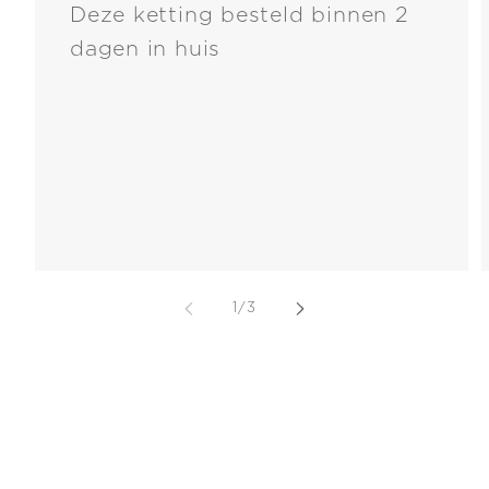
Deze ketting besteld binnen 2
dagen in huis
van
1
/
3