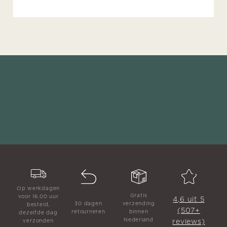
Op werkdagen
Gratis
voor 16.00 uur
4,6 uit 5
30 dagen
verzending
besteld,
(507+
retourneren
binnen
dezelfde dag
Nederland
reviews)
verzonden