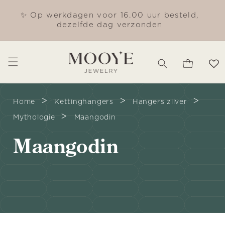
Meteen
naar de
✨ Op werkdagen voor 16.00 uur besteld,
Gra
content
dezelfde dag verzonden
Winkelwagen
>
>
>
Home
Kettinghangers
Hangers zilver
>
Mythologie
Maangodin
C
Maangodin
o
l
l