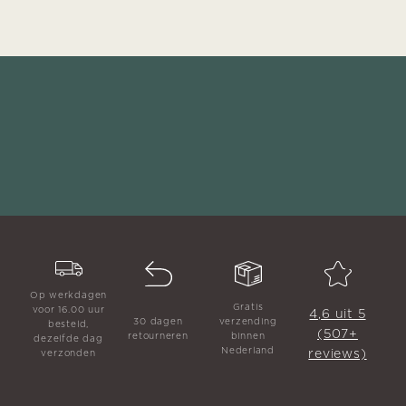
Op werkdagen
Gratis
voor 16.00 uur
4,6 uit 5
30 dagen
verzending
besteld,
(507+
retourneren
binnen
dezelfde dag
Nederland
reviews)
verzonden