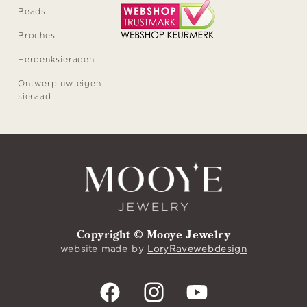
Beads
Broches
Herdenksieraden
Ontwerp uw eigen
sieraad
Copyright © Mooye Jewelry
website made by
LoryRavewebdesign
Facebook
Instagram
YouTube