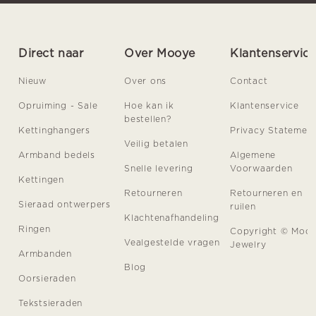
Direct naar
Over Mooye
Klantenservic
Nieuw
Over ons
Contact
Opruiming - Sale
Hoe kan ik
Klantenservice
bestellen?
Kettinghangers
Privacy Statemen
Veilig betalen
Armband bedels
Algemene
Snelle levering
Voorwaarden
Kettingen
Retourneren
Retourneren en
Sieraad ontwerpers
ruilen
Klachtenafhandeling
Ringen
Copyright © Moo
Vealgestelde vragen
Jewelry
Armbanden
Blog
Oorsieraden
Tekstsieraden