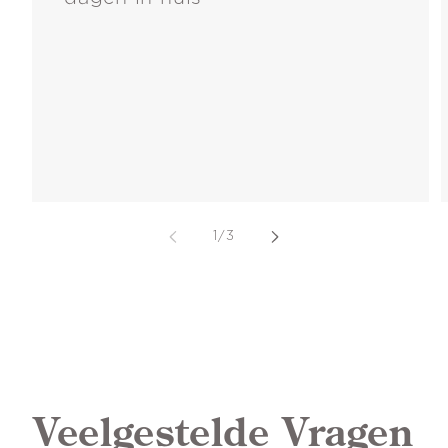
van
1
/
3
Veelgestelde Vragen