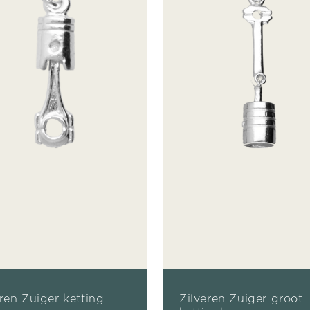
eren Zuiger ketting
Zilveren Zuiger groot