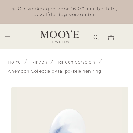
Meteen
naar de
✨ Op werkdagen voor 16.00 uur besteld,
Gra
content
dezelfde dag verzonden
Winkelwagen
/
/
/
Home
Ringen
Ringen porselein
Anemoon Collectie ovaal porseleinen ring
Ga direct naar
productinformatie