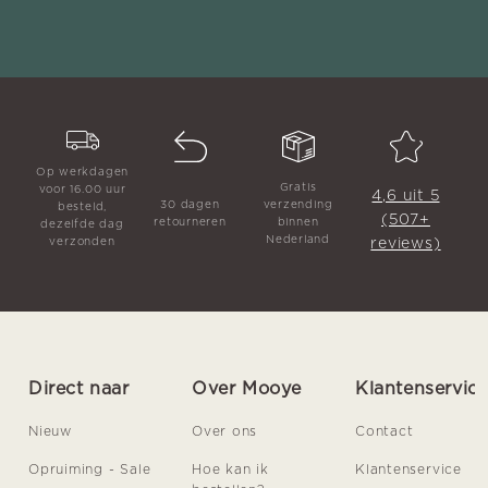
Op werkdagen
Gratis
voor 16.00 uur
4,6 uit 5
30 dagen
verzending
besteld,
(507+
retourneren
binnen
dezelfde dag
Nederland
reviews)
verzonden
Direct naar
Over Mooye
Klantenservic
Nieuw
Over ons
Contact
Opruiming - Sale
Hoe kan ik
Klantenservice