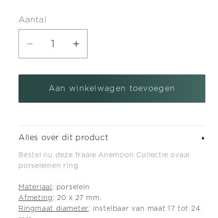
prijs
Aantal
Aantal
Aantal
verlagen
verhogen
voor
voor
Aan winkelwagen toevoegen
Anemoon
Anemoon
Collectie
Collectie
ovaal
ovaal
porseleinen
porseleinen
Alles over dit product
▼
ring
ring
Bestel nu deze fraaie Anemoon Collectie ovaal
porseleinen ring
Materiaal
: porselein
Afmeting
: 20 x 27 mm.
Ringmaat diameter
: instelbaar van maat 17 tot 24