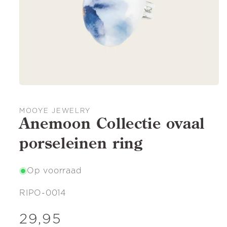
MOOYE JEWELRY
Anemoon Collectie ovaal
porseleinen ring
Op voorraad
SKU:
RIPO-0014
Normale
29,95