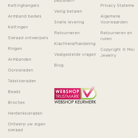
bestellen?
Kettinghangers
Privacy Statemen
Veilig betalen
Armband bedels
Algemene
Snelle levering
Voorwaarden
Kettingen
Retourneren
Retourneren en
Sieraad ontwerpers
ruilen
Klachtenafhandeling
Ringen
Copyright © Moo
Vealgestelde vragen
Jewelry
Armbanden
Blog
Oorsieraden
Tekstsieraden
Beads
Broches
Herdenksieraden
Ontwerp uw eigen
sieraad