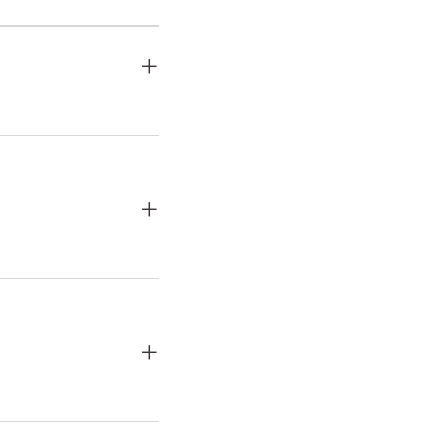
+
+
+