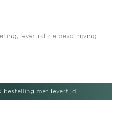
lling, levertijd zie beschrijving
l
gen
s bestelling met levertijd
en
s
tdanseres
ng
r