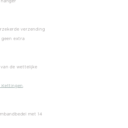
g hanger
verzekerde verzending
s geen extra
van de wettelijke
 Kettingen
.
armbandbedel met 14