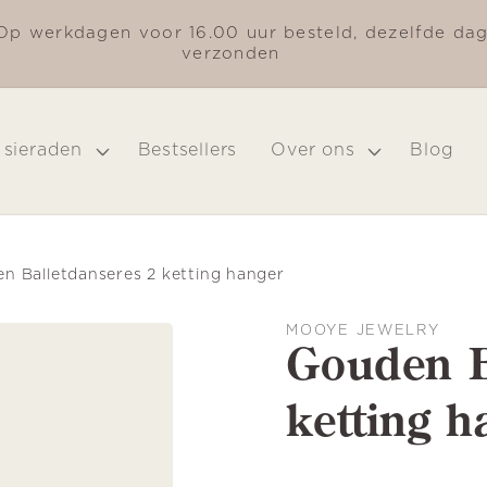
Op werkdagen voor 16.00 uur besteld, dezelfde da
verzonden
 sieraden
Bestsellers
Over ons
Blog
n Balletdanseres 2 ketting hanger
MOOYE JEWELRY
Gouden B
ketting h