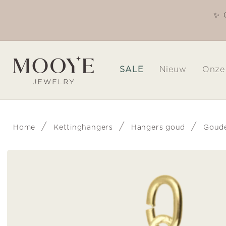
Meteen
naar de
✨ 
Welkom in onze winkel
content
SALE
Nieuw
Onze
/
/
/
Home
Kettinghangers
Hangers goud
Goude
Ga direct naar
productinformatie