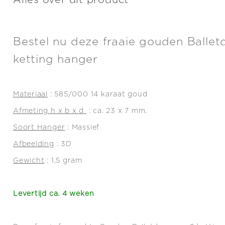
Alles over dit product
Bestel nu deze fraaie gouden Ballet
ketting hanger
Materiaal
: 585/000
14 karaat goud
Afmeting h x b x d
: ca. 23 x 7 mm.
Soort Hanger
: Massief
Afbeelding
: 3D
Gewicht
: 1,5 gram
Levertijd ca. 4 weken