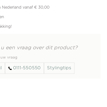
in Nederland vanaf € 30,00
ren
akking!
 u een vraag over dit product?
s uw vraag
l
0111-550550
Stylingtips