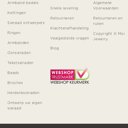
Armband bedels
Algemene
Snelle levering
Voorwaarden
Kettingen
Retourneren
Retourneren en
Sieraad ontwerpers
ruilen
Klachtenafhandeling
Ringen
Copyright © Moo
Vealgestelde vragen
Jewelry
Armbanden
Blog
Oorsieraden
Tekstsieraden
Beads
Broches
Herdenksieraden
Ontwerp uw eigen
sieraad