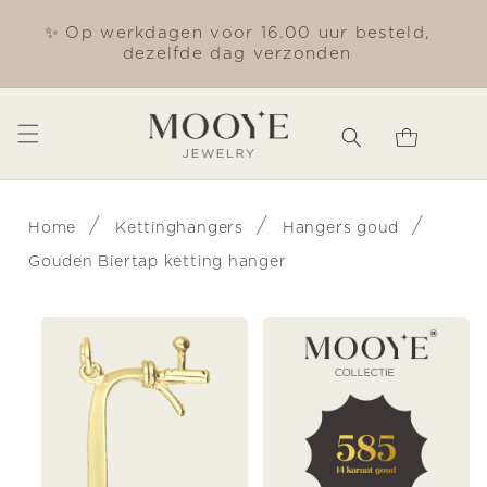
Meteen
naar de
✨ Op werkdagen voor 16.00 uur besteld,
Gra
content
dezelfde dag verzonden
Winkelwagen
/
/
/
Home
Kettinghangers
Hangers goud
Gouden Biertap ketting hanger
Ga direct naar
productinformatie