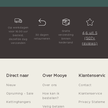
Op werkdagen
Gratis
voor 16.00 uur
4,6 uit 5
30 dagen
verzending
besteld,
(507+
retourneren
binnen
dezelfde dag
Nederland
reviews)
verzonden
Direct naar
Over Mooye
Klantenservic
Nieuw
Over ons
Contact
Opruiming - Sale
Hoe kan ik
Klantenservice
bestellen?
Kettinghangers
Privacy Statemen
Veilig betalen