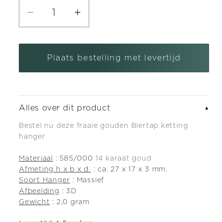
Aantal
Aantal
verlagen
verhogen
voor
voor
Plaats bestelling met levertijd
Gouden
Gouden
Biertap
Biertap
ketting
ketting
hanger
hanger
Alles over dit product
▼
Bestel nu deze fraaie gouden Biertap ketting
hanger
Materiaal
: 585/000
14 karaat goud
Afmeting h x b x d
: ca. 27 x 17 x 3 mm.
Soort Hanger
: Massief
Afbeelding
: 3D
Gewicht
: 2,0 gram