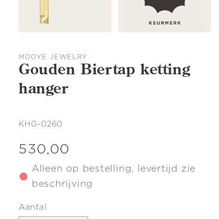
MOOYE JEWELRY
Gouden Biertap ketting
hanger
SKU:
KHG-0260
Normale
530,00
prijs
Alleen op bestelling, levertijd zie
beschrijving
Aantal