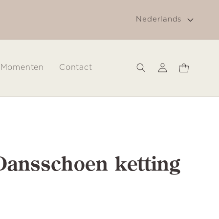
T
g
Gratis verzending in Nederland vanaf € 30
Nederlands
a
a
l
Inloggen
Winkelwagen
Momenten
Contact
ansschoen ketting