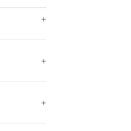
+
+
+