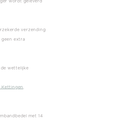
ger wordt geleverd
verzekerde verzending
s geen extra
de wettelijke
 Kettingen
.
armbandbedel met 14