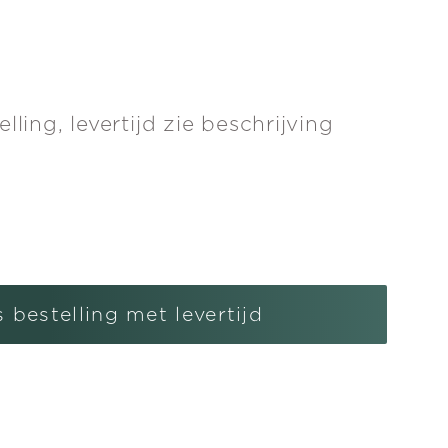
lling, levertijd zie beschrijving
l
gen
s bestelling met levertijd
en
schoen
ng
r