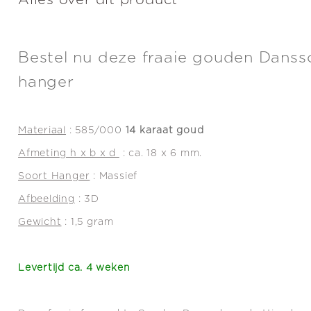
Alles over dit product
Bestel nu deze fraaie gouden Danss
hanger
Materiaal
: 585/00
0
14 karaat goud
Afmeting h x b x d
: ca. 18 x 6 mm.
Soort Hanger
: Massief
Afbeelding
: 3D
Gewicht
: 1,5 gram
Levertijd ca. 4 weken