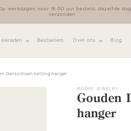
Op werkdagen voor 16.00 uur besteld, dezelfde da
verzonden
 sieraden
Bestsellers
Over ons
Blog
n Dansschoen ketting hanger
MOOYE JEWELRY
Gouden D
hanger