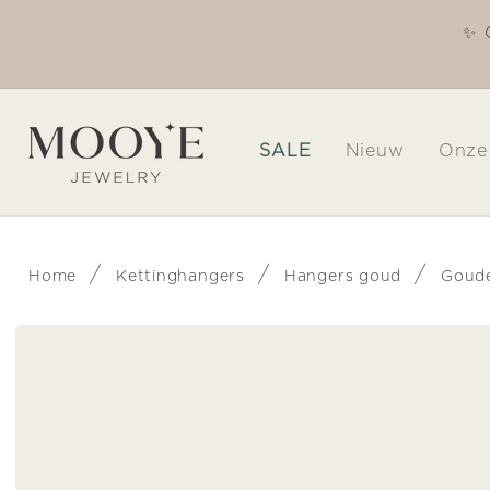
Meteen
naar de
✨ 
Welkom in onze winkel
content
SALE
Nieuw
Onze
/
/
/
Home
Kettinghangers
Hangers goud
Goude
Ga direct naar
productinformatie