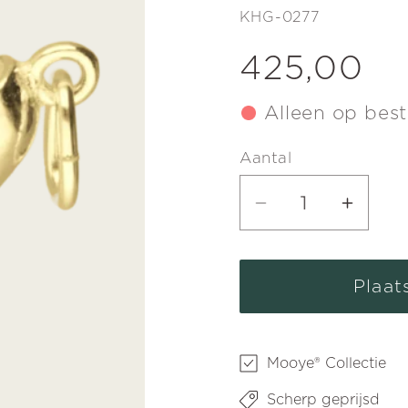
SKU:
KHG-0277
Normale
425,00
prijs
Alleen op beste
Aantal
Aantal
Aanta
verlagen
verho
voor
voor
Plaat
Gouden
Goud
Dansschoen
Dans
ketting
ketti
Mooye® Collectie
hanger
hange
Scherp geprijsd