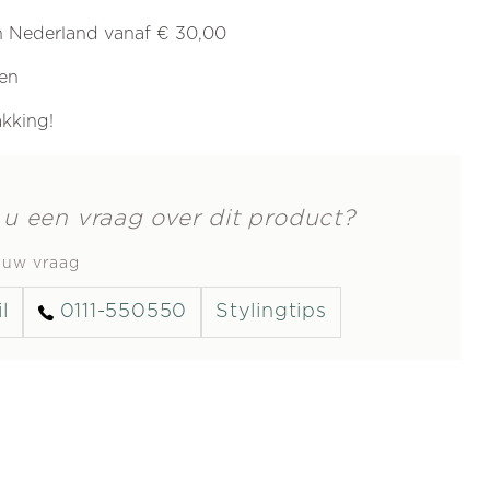
in Nederland vanaf € 30,00
ren
akking!
 u een vraag over dit product?
s uw vraag
l
0111-550550
Stylingtips