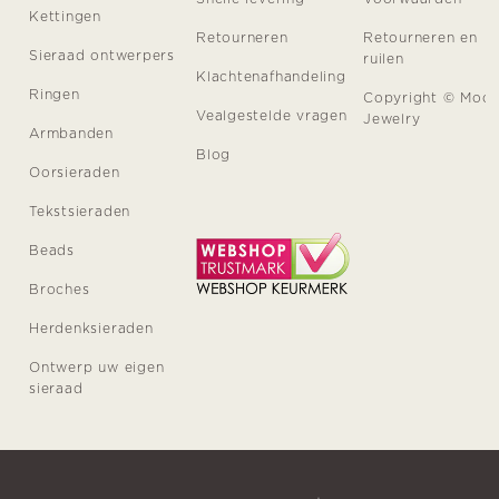
Kettingen
Retourneren
Retourneren en
Sieraad ontwerpers
ruilen
Klachtenafhandeling
Ringen
Copyright © Moo
Vealgestelde vragen
Jewelry
Armbanden
Blog
Oorsieraden
Tekstsieraden
Beads
Broches
Herdenksieraden
Ontwerp uw eigen
sieraad