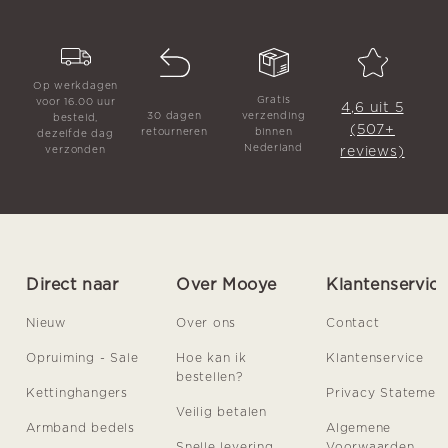
Op werkdagen
Gratis
voor 16.00 uur
4,6 uit 5
30 dagen
verzending
besteld,
(507+
retourneren
binnen
dezelfde dag
Nederland
reviews)
verzonden
Direct naar
Over Mooye
Klantenservic
Nieuw
Over ons
Contact
Opruiming - Sale
Hoe kan ik
Klantenservice
bestellen?
Kettinghangers
Privacy Statemen
Veilig betalen
Armband bedels
Algemene
Snelle levering
Voorwaarden