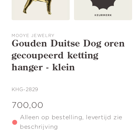
MOOYE JEWELRY
Gouden Duitse Dog oren
gecoupeerd ketting
hanger - klein
SKU:
KHG-2829
Normale
700,00
prijs
Alleen op bestelling, levertijd zie
beschrijving