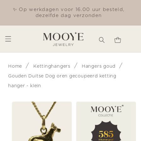
Meteen
naar de
✨ Op werkdagen voor 16.00 uur besteld,
Gra
content
dezelfde dag verzonden
Winkelwagen
/
/
/
Home
Kettinghangers
Hangers goud
Gouden Duitse Dog oren gecoupeerd ketting
hanger - klein
Ga direct naar
productinformatie