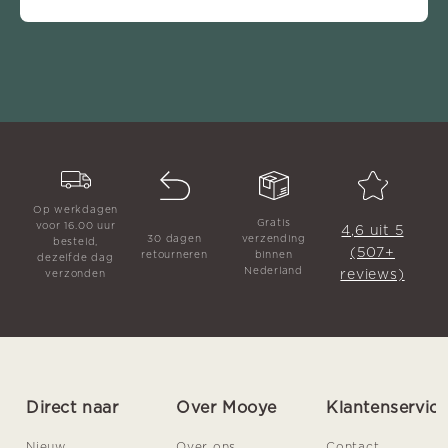
Op werkdagen
Gratis
voor 16.00 uur
4,6 uit 5
30 dagen
verzending
besteld,
(507+
retourneren
binnen
dezelfde dag
Nederland
reviews)
verzonden
Direct naar
Over Mooye
Klantenservic
Nieuw
Over ons
Contact