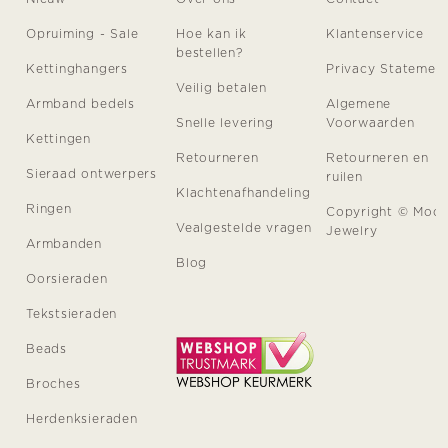
Opruiming - Sale
Hoe kan ik
Klantenservice
bestellen?
Kettinghangers
Privacy Statemen
Veilig betalen
Armband bedels
Algemene
Snelle levering
Voorwaarden
Kettingen
Retourneren
Retourneren en
Sieraad ontwerpers
ruilen
Klachtenafhandeling
Ringen
Copyright © Moo
Vealgestelde vragen
Jewelry
Armbanden
Blog
Oorsieraden
Tekstsieraden
Beads
Broches
Herdenksieraden