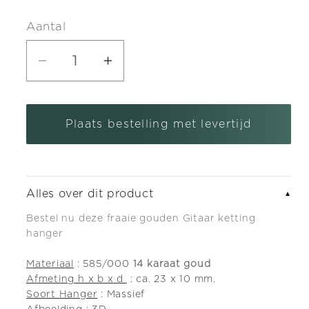
Aantal
Aantal
Aantal
verlagen
verhogen
voor
voor
Plaats bestelling met levertijd
Gouden
Gouden
Gitaar
Gitaar
ketting
ketting
hanger
hanger
Alles over dit product
▼
Bestel nu deze fraaie gouden Gitaar ketting
hanger
Materiaal
: 585/000
14 karaat goud
Afmeting h x b x d
: ca. 23 x 10 mm.
Soort Hanger
: Massief