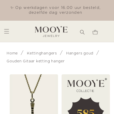
Meteen
naar de
✨ Op werkdagen voor 16.00 uur besteld,
Gra
content
dezelfde dag verzonden
Winkelwagen
/
/
/
Home
Kettinghangers
Hangers goud
Gouden Gitaar ketting hanger
Ga direct naar
productinformatie