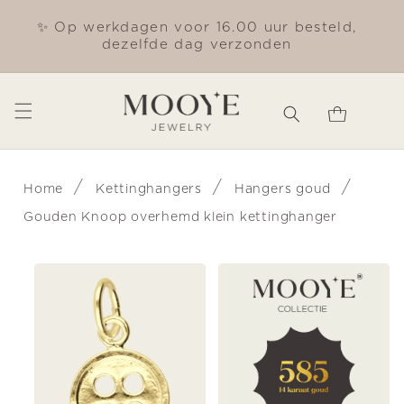
Meteen
naar de
✨ Op werkdagen voor 16.00 uur besteld,
Gra
content
dezelfde dag verzonden
Winkelwagen
/
/
/
Home
Kettinghangers
Hangers goud
Gouden Knoop overhemd klein kettinghanger
Ga direct naar
productinformatie