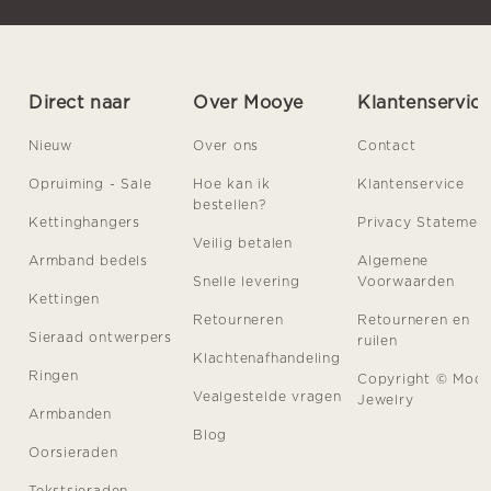
Direct naar
Over Mooye
Klantenservic
Nieuw
Over ons
Contact
Opruiming - Sale
Hoe kan ik
Klantenservice
bestellen?
Kettinghangers
Privacy Statemen
Veilig betalen
Armband bedels
Algemene
Snelle levering
Voorwaarden
Kettingen
Retourneren
Retourneren en
Sieraad ontwerpers
ruilen
Klachtenafhandeling
Ringen
Copyright © Moo
Vealgestelde vragen
Jewelry
Armbanden
Blog
Oorsieraden
Tekstsieraden