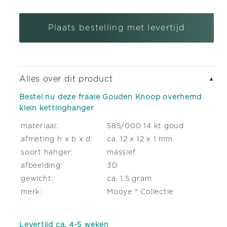
verlagen
verhogen
voor
voor
Plaats bestelling met levertijd
Gouden
Gouden
Knoop
Knoop
overhemd
overhemd
klein
klein
Alles over dit product
▼
kettinghanger
kettinghanger
Bestel nu deze fraaie Gouden Knoop overhemd
klein kettinghanger
materiaal:
585/000 14 kt goud
afmeting h x b x d:
ca. 12 x 12 x 1 mm.
soort hanger:
massief
afbeelding:
3D
gewicht:
ca. 1,5 gram
merk:
Mooye ® Collectie
Levertijd ca. 4-5 weken