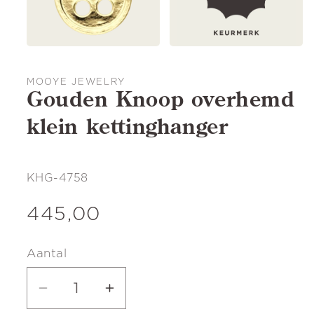
MOOYE JEWELRY
Gouden Knoop overhemd
klein kettinghanger
SKU:
KHG-4758
Normale
445,00
prijs
Aantal
Aantal
Aantal