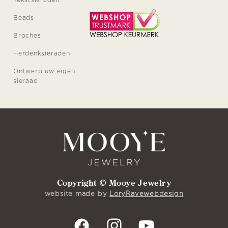
Beads
Broches
Herdenksieraden
Ontwerp uw eigen
sieraad
Copyright © Mooye Jewelry
website made by
LoryRavewebdesign