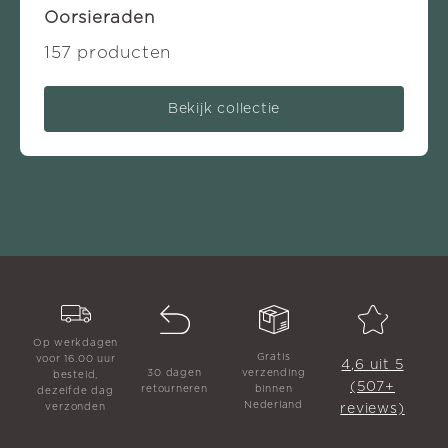
Oorsieraden
157 producten
Bekijk collectie
Op werkdagen
Gratis
voor 16.00 uur
4,6 uit 5
30 dagen
verzending
besteld,
(507+
retourneren
binnen
dezelfde dag
Nederland
reviews)
verzonden