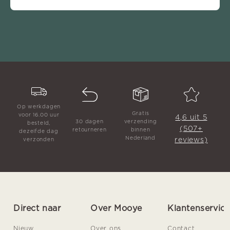
Op werkdagen
Gratis
voor 16.00 uur
4,6 uit 5
30 dagen
verzending
besteld,
(507+
retourneren
binnen
dezelfde dag
Nederland
reviews)
verzonden
Direct naar
Over Mooye
Klantenservic
Nieuw
Over ons
Contact