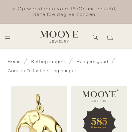
Meteen
naar de
✨ Op werkdagen voor 16.00 uur besteld,
Gra
content
dezelfde dag verzonden
Winkelwagen
/
/
/
Home
Kettinghangers
Hangers goud
Gouden Olifant ketting hanger
Ga direct naar
productinformatie