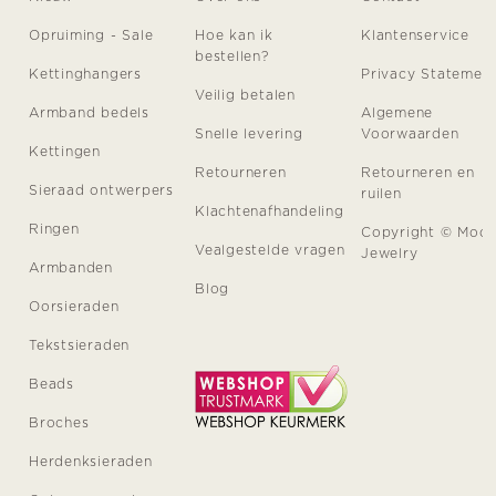
Opruiming - Sale
Hoe kan ik
Klantenservice
bestellen?
Kettinghangers
Privacy Statemen
Veilig betalen
Armband bedels
Algemene
Snelle levering
Voorwaarden
Kettingen
Retourneren
Retourneren en
Sieraad ontwerpers
ruilen
Klachtenafhandeling
Ringen
Copyright © Moo
Vealgestelde vragen
Jewelry
Armbanden
Blog
Oorsieraden
Tekstsieraden
Beads
Broches
Herdenksieraden