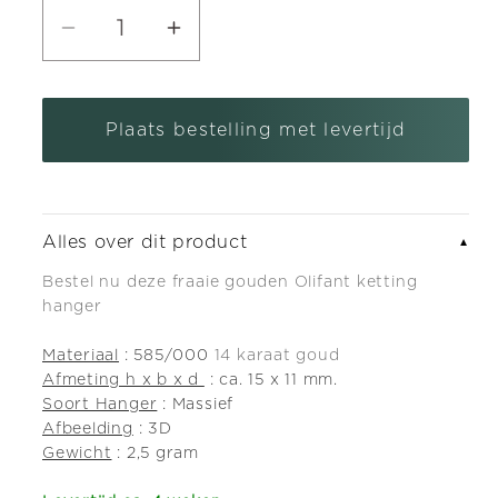
Aantal
Aantal
verlagen
verhogen
voor
voor
Plaats bestelling met levertijd
Gouden
Gouden
Olifant
Olifant
ketting
ketting
hanger
hanger
Alles over dit product
▼
Bestel nu deze fraaie gouden Olifant ketting
hanger
Materiaal
: 585/000
14 karaat goud
Afmeting h x b x d
: ca. 15 x 11 mm.
Soort Hanger
: Massief
Afbeelding
: 3D
Gewicht
: 2,5 gram