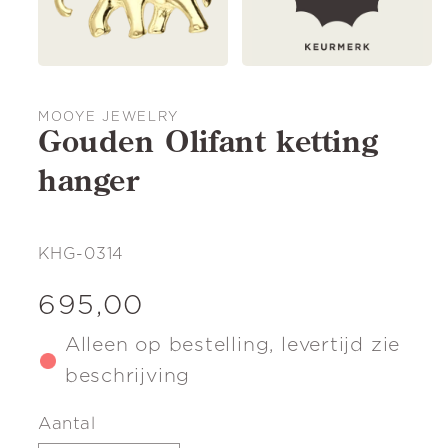
MOOYE JEWELRY
Gouden Olifant ketting
hanger
SKU:
KHG-0314
Normale
695,00
prijs
Alleen op bestelling, levertijd zie
beschrijving
Aantal