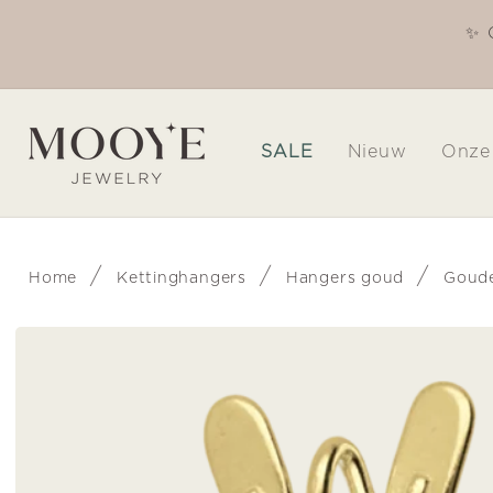
Meteen
naar de
kdagen voor 16.00 uur besteld, dezelfde dag
content
verzonden
SALE
Nieuw
Onze
/
/
/
Home
Kettinghangers
Hangers goud
Goude
Ga direct naar
productinformatie