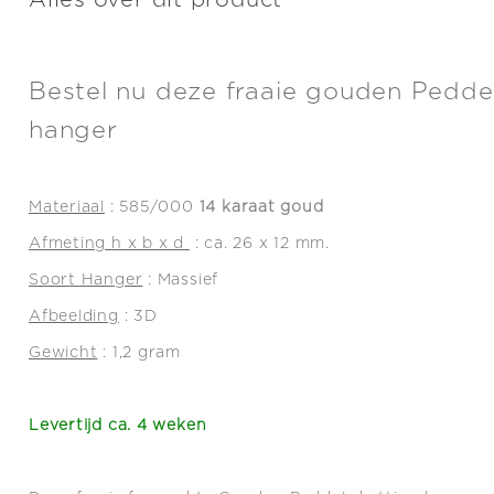
Alles over dit product
Bestel nu deze fraaie gouden Peddel
hanger
Materiaal
: 585/000
14 karaat goud
Afmeting h x b x d
: ca. 26 x 12 mm.
Soort Hanger
: Massief
Afbeelding
: 3D
Gewicht
: 1,2 gram
Levertijd ca. 4 weken