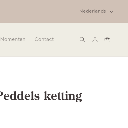
T
🎁 Gratis cadeau verpakking!
Nederlands
a
a
l
Inloggen
Winkelwagen
Momenten
Contact
eddels ketting