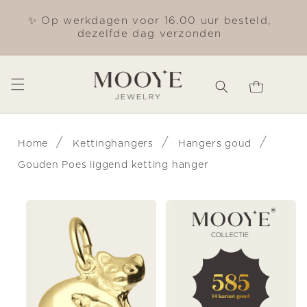
Meteen
naar de
✨ Op werkdagen voor 16.00 uur besteld,
Gra
content
dezelfde dag verzonden
Winkelwagen
/
/
/
Home
Kettinghangers
Hangers goud
Gouden Poes liggend ketting hanger
Ga direct naar
productinformatie