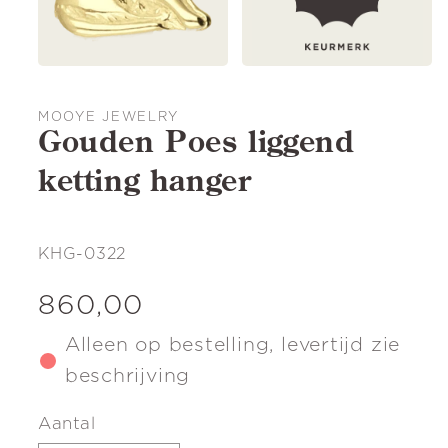
MOOYE JEWELRY
Gouden Poes liggend
ketting hanger
SKU:
KHG-0322
Normale
860,00
prijs
Alleen op bestelling, levertijd zie
beschrijving
Aantal