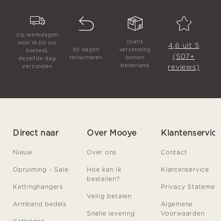
Op werkdagen
Gratis
voor 16.00 uur
4,6 uit 5
30 dagen
verzending
besteld,
(507+
retourneren
binnen
dezelfde dag
Nederland
reviews)
verzonden
Direct naar
Over Mooye
Klantenservic
Nieuw
Over ons
Contact
Opruiming - Sale
Hoe kan ik
Klantenservice
bestellen?
Kettinghangers
Privacy Statemen
Veilig betalen
Armband bedels
Algemene
Snelle levering
Voorwaarden