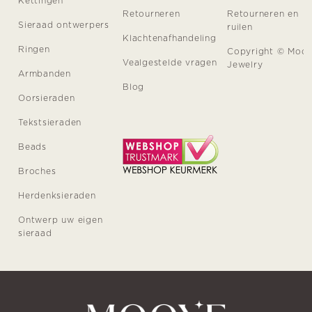
Kettingen
Retourneren
Retourneren en
Sieraad ontwerpers
ruilen
Klachtenafhandeling
Ringen
Copyright © Moo
Vealgestelde vragen
Jewelry
Armbanden
Blog
Oorsieraden
Tekstsieraden
Beads
Broches
Herdenksieraden
Ontwerp uw eigen
sieraad