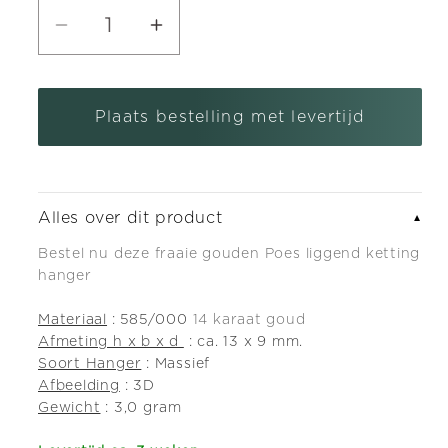
Aantal
Aantal
verlagen
verhogen
voor
voor
Plaats bestelling met levertijd
Gouden
Gouden
Poes
Poes
liggend
liggend
ketting
ketting
Alles over dit product
▼
hanger
hanger
Bestel nu deze fraaie gouden Poes liggend ketting
hanger
Materiaal
: 585/000
14 karaat goud
Afmeting h x b x d
: ca. 13 x 9 mm.
Soort Hanger
: Massief
Afbeelding
: 3D
Gewicht
: 3,0 gram