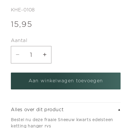
SKU:
KHE-0108
Normale
15,95
prijs
Aantal
Aantal
Aantal
verlagen
verhogen
voor
voor
Aan winkelwagen toevoegen
Sneeuw
Sneeuw
kwarts
kwarts
edelsteen
edelsteen
ketting
ketting
Alles over dit product
▼
hanger
hanger
Bestel nu deze fraaie Sneeuw kwarts edelsteen
rvs
rvs
ketting hanger rvs