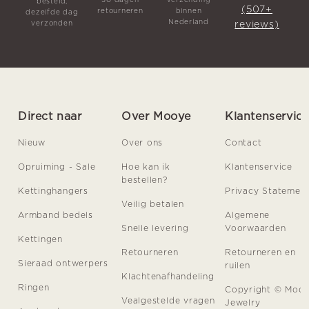
besteld,
(507+
retourneren
binnen
dezelfde dag
Nederland
reviews)
verzonden
Direct naar
Over Mooye
Klantenservic
Nieuw
Over ons
Contact
Opruiming - Sale
Hoe kan ik
Klantenservice
bestellen?
Kettinghangers
Privacy Statemen
Veilig betalen
Armband bedels
Algemene
Snelle levering
Voorwaarden
Kettingen
Retourneren
Retourneren en
Sieraad ontwerpers
ruilen
Klachtenafhandeling
Ringen
Copyright © Moo
Vealgestelde vragen
Jewelry