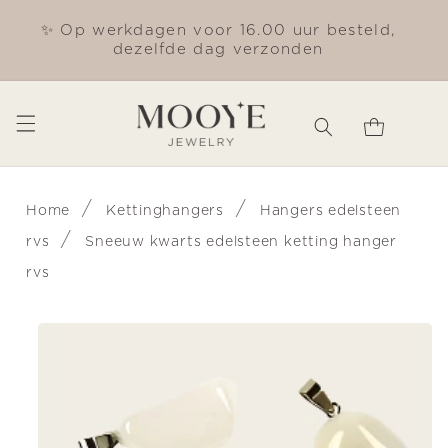
Meteen
naar de
✨ Op werkdagen voor 16.00 uur besteld,
Gra
content
dezelfde dag verzonden
Winkelwagen
/
/
Home
Kettinghangers
Hangers edelsteen
/
rvs
Sneeuw kwarts edelsteen ketting hanger
rvs
Ga direct naar
productinformatie