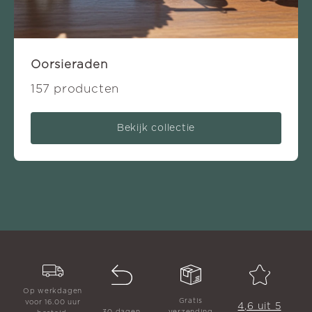
Oorsieraden
157 producten
Bekijk collectie
Op werkdagen
Gratis
voor 16.00 uur
4,6 uit 5
30 dagen
verzending