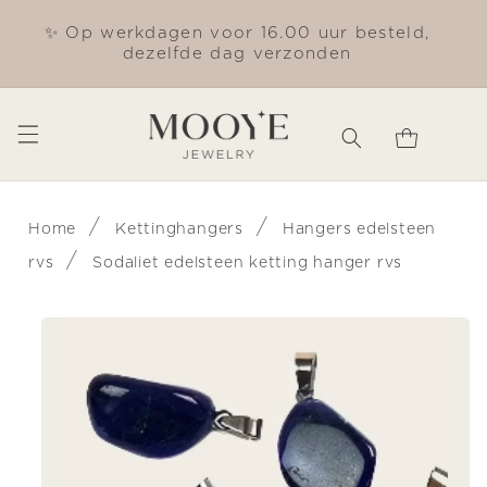
Meteen
naar de
✨ Op werkdagen voor 16.00 uur besteld,
Gra
content
dezelfde dag verzonden
Winkelwagen
/
/
Home
Kettinghangers
Hangers edelsteen
/
rvs
Sodaliet edelsteen ketting hanger rvs
Ga direct naar
productinformatie