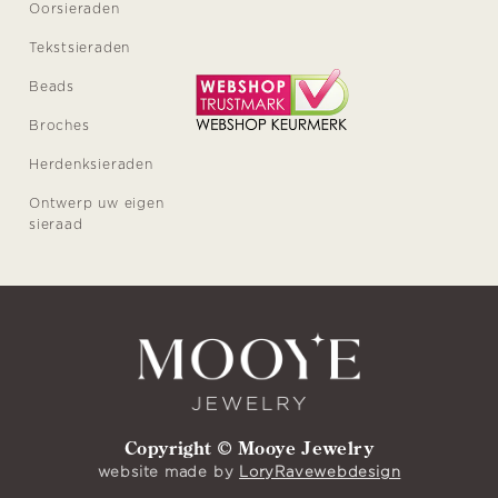
Oorsieraden
Tekstsieraden
Beads
Broches
Herdenksieraden
Ontwerp uw eigen
sieraad
Copyright © Mooye Jewelry
website made by
LoryRavewebdesign