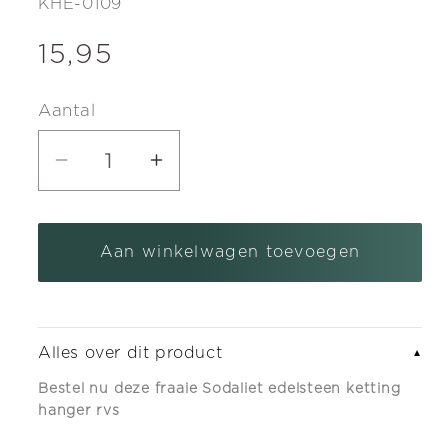
SKU:
KHE-0109
Normale
15,95
prijs
Aantal
Aantal
Aantal
verlagen
verhogen
voor
voor
Aan winkelwagen toevoegen
Sodaliet
Sodaliet
edelsteen
edelsteen
ketting
ketting
hanger
hanger
Alles over dit product
▼
rvs
rvs
Bestel nu deze fraaie Sodaliet edelsteen ketting
hanger rvs