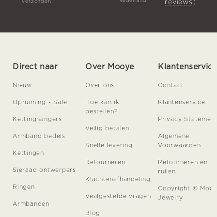
Nederland
reviews)
verzonden
Direct naar
Over Mooye
Klantenservic
Nieuw
Over ons
Contact
Opruiming - Sale
Hoe kan ik
Klantenservice
bestellen?
Kettinghangers
Privacy Statemen
Veilig betalen
Armband bedels
Algemene
Snelle levering
Voorwaarden
Kettingen
Retourneren
Retourneren en
Sieraad ontwerpers
ruilen
Klachtenafhandeling
Ringen
Copyright © Moo
Vealgestelde vragen
Jewelry
Armbanden
Blog