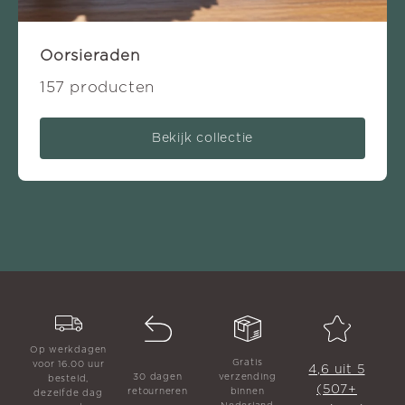
Oorsieraden
157 producten
Bekijk collectie
Op werkdagen
Gratis
voor 16.00 uur
4,6 uit 5
30 dagen
verzending
besteld,
(507+
retourneren
binnen
dezelfde dag