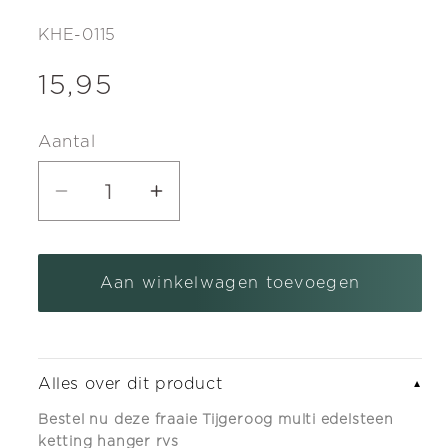
SKU:
KHE-0115
Normale
15,95
prijs
Aantal
Aantal
Aantal
verlagen
verhogen
voor
voor
Aan winkelwagen toevoegen
Tijgeroog
Tijgeroog
multi
multi
edelsteen
edelsteen
ketting
ketting
Alles over dit product
▼
hanger
hanger
Bestel nu deze fraaie Tijgeroog multi edelsteen
rvs
rvs
ketting hanger rvs