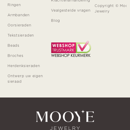
Klachtenafhandeling
Ringen
Copyright © Moo
Vealgestelde vragen
Jewelry
Armbanden
Blog
Oorsieraden
Tekstsieraden
Beads
Broches
Herdenksieraden
Ontwerp uw eigen
sieraad