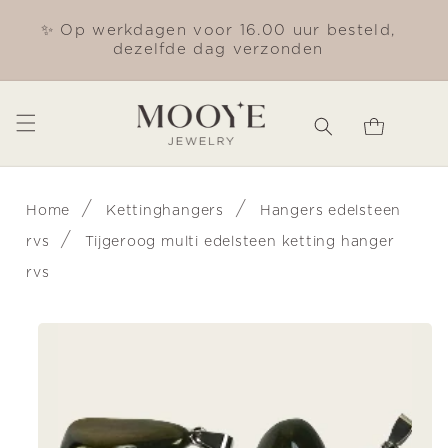
Meteen
naar de
✨ Op werkdagen voor 16.00 uur besteld,
Gra
content
dezelfde dag verzonden
Winkelwagen
/
/
Home
Kettinghangers
Hangers edelsteen
/
rvs
Tijgeroog multi edelsteen ketting hanger
rvs
Ga direct naar
productinformatie