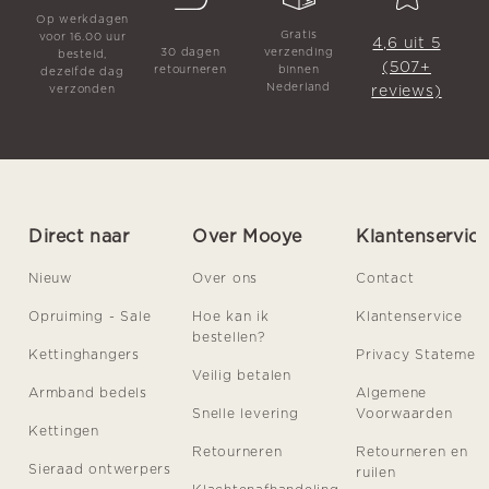
Op werkdagen
Gratis
voor 16.00 uur
4,6 uit 5
30 dagen
verzending
besteld,
(507+
retourneren
binnen
dezelfde dag
Nederland
reviews)
verzonden
Direct naar
Over Mooye
Klantenservic
Nieuw
Over ons
Contact
Opruiming - Sale
Hoe kan ik
Klantenservice
bestellen?
Kettinghangers
Privacy Statemen
Veilig betalen
Armband bedels
Algemene
Snelle levering
Voorwaarden
Kettingen
Retourneren
Retourneren en
Sieraad ontwerpers
ruilen