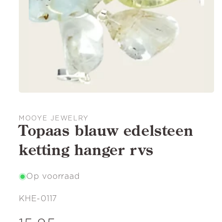
MOOYE JEWELRY
Topaas blauw edelsteen
ketting hanger rvs
Op voorraad
SKU:
KHE-0117