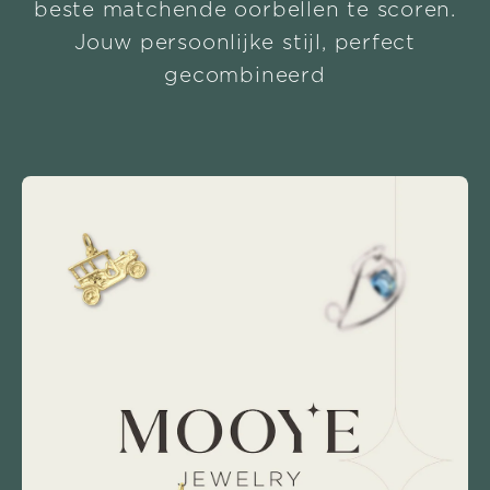
beste matchende oorbellen te scoren.
Jouw persoonlijke stijl, perfect
gecombineerd