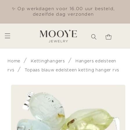
Meteen
naar de
✨ Op werkdagen voor 16.00 uur besteld,
Gra
content
dezelfde dag verzonden
Winkelwagen
/
/
Home
Kettinghangers
Hangers edelsteen
/
rvs
Topaas blauw edelsteen ketting hanger rvs
Ga direct naar
productinformatie