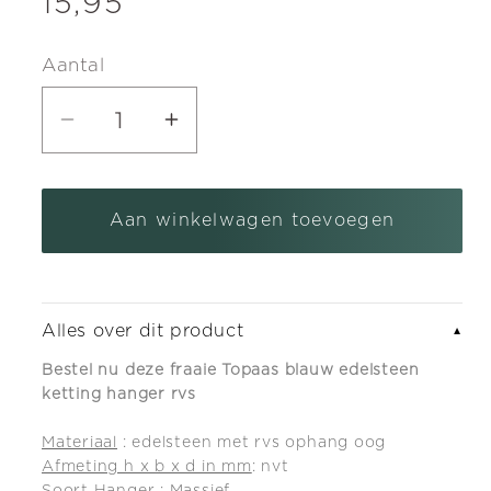
Normale
15,95
prijs
Aantal
Aantal
Aantal
verlagen
verhogen
voor
voor
Aan winkelwagen toevoegen
Topaas
Topaas
blauw
blauw
edelsteen
edelsteen
ketting
ketting
Alles over dit product
▼
hanger
hanger
Bestel nu deze fraaie Topaas blauw edelsteen
rvs
rvs
ketting hanger rvs
Materiaal
: edelsteen met rvs ophang oog
Afmeting h x b x d in mm
: nvt