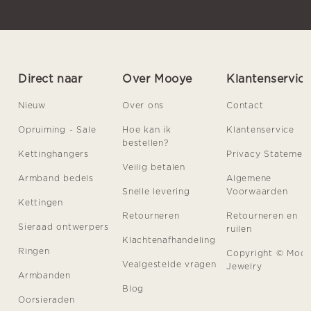
Direct naar
Over Mooye
Klantenservic
Nieuw
Over ons
Contact
Opruiming - Sale
Hoe kan ik
Klantenservice
bestellen?
Kettinghangers
Privacy Statemen
Veilig betalen
Armband bedels
Algemene
Snelle levering
Voorwaarden
Kettingen
Retourneren
Retourneren en
Sieraad ontwerpers
ruilen
Klachtenafhandeling
Ringen
Copyright © Moo
Vealgestelde vragen
Jewelry
Armbanden
Blog
Oorsieraden