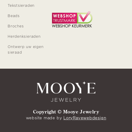
Tekstsieraden
Beads
Broches
Herdenksieraden
Ontwerp uw eigen
sieraad
Copyright © Mooye Jewelry
website made by
LoryRavewebdesign