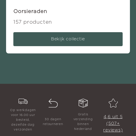
Oorsieraden
157 producten
Bekijk collectie
Op werkdagen
Gratis
voor 16.00 uur
4,6 uit 5
30 dagen
verzending
besteld,
(507+
retourneren
binnen
dezelfde dag
Nederland
reviews)
verzonden