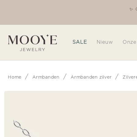
Meteen
naar de
✨ 
Welkom in onze winkel
content
SALE
Nieuw
Onze
/
/
/
Home
Armbanden
Armbanden zilver
Zilver
Ga direct naar
productinformatie