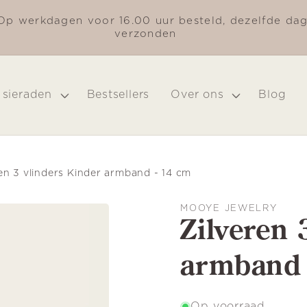
Op werkdagen voor 16.00 uur besteld, dezelfde da
verzonden
 sieraden
Bestsellers
Over ons
Blog
en 3 vlinders Kinder armband - 14 cm
MOOYE JEWELRY
Zilveren 
armband 
Op voorraad