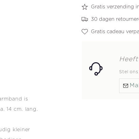
-
-
Gratis verzending 
14
14
30 dagen retourne
cm
cm
Gratis cadeau verp
Heeft
Stel on
Mai
 armband is
a. 14 cm. lang.
dig kleiner