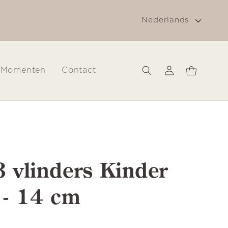
T
g
Gratis verzending in Nederland vanaf € 30
Nederlands
a
a
l
Inloggen
Winkelwagen
Momenten
Contact
3 vlinders Kinder
- 14 cm