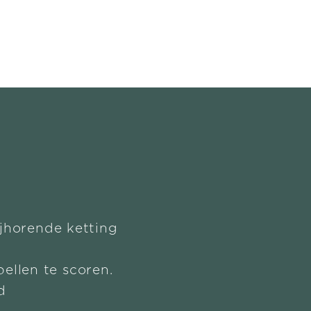
ijhorende ketting
ellen te scoren.
d