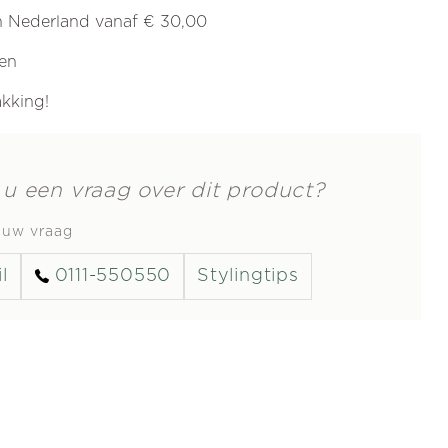
in Nederland vanaf € 30,00
ren
akking!
 u een vraag over dit product?
s uw vraag
l
0111-550550
Stylingtips