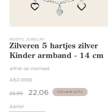
MOOYE JEWELRY
Zilveren 5 hartjes zilver
Kinder armband - 14 cm
Niet op voorraad
SKU:
ABZ-0056
Normale
Aanbiedingsprijs
22,06
Uitverkocht
25,95
prijs
Aantal