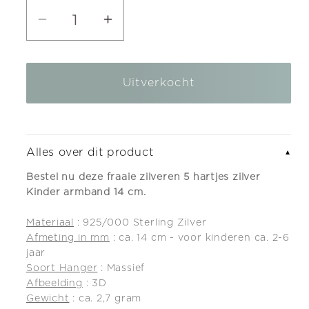
Aantal
Aantal
verlagen
verhogen
voor
voor
Uitverkocht
Zilveren
Zilveren
5
5
hartjes
hartjes
zilver
zilver
Alles over dit product
▼
Kinder
Kinder
Bestel nu deze fraaie zilveren 5 hartjes zilver
armband
armband
Kinder armband 14 cm.
-
-
Materiaal
: 925/000 Sterling Zilver
14
14
Afmeting in mm
: ca. 14 cm - voor kinderen ca. 2-6
cm
cm
jaar
Soort Hanger
: Massief
Afbeelding
: 3D
Gewicht
: ca. 2,7 gram