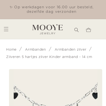
Meteen
naar de
✨ Op werkdagen voor 16.00 uur besteld,
Gra
content
dezelfde dag verzonden
Winkelwagen
/
/
/
Home
Armbanden
Armbanden zilver
Zilveren 5 hartjes zilver Kinder armband - 14 cm
Ga direct naar
productinformatie