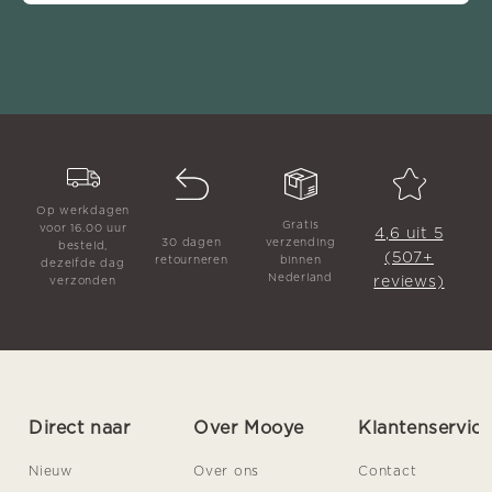
Op werkdagen
Gratis
voor 16.00 uur
4,6 uit 5
30 dagen
verzending
besteld,
(507+
retourneren
binnen
dezelfde dag
Nederland
reviews)
verzonden
Direct naar
Over Mooye
Klantenservic
Nieuw
Over ons
Contact