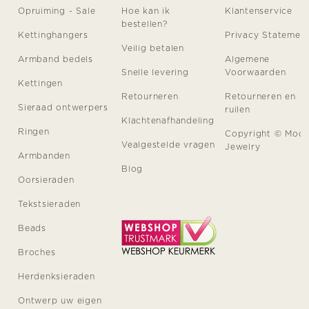
Opruiming - Sale
Hoe kan ik
Klantenservice
bestellen?
Kettinghangers
Privacy Statemen
Veilig betalen
Armband bedels
Algemene
Snelle levering
Voorwaarden
Kettingen
Retourneren
Retourneren en
Sieraad ontwerpers
ruilen
Klachtenafhandeling
Ringen
Copyright © Moo
Vealgestelde vragen
Jewelry
Armbanden
Blog
Oorsieraden
Tekstsieraden
Beads
Broches
Herdenksieraden
Ontwerp uw eigen