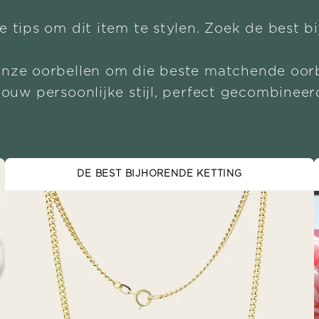
e tips om dit item te stylen. Zoek de best b
onze oorbellen om die beste matchende oorb
Jouw persoonlijke stijl, perfect gecombineer
DE BEST BIJHORENDE KETTING