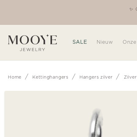
Meteen
naar de
✨ 
Welkom in onze winkel
content
SALE
Nieuw
Onze
/
/
/
Home
Kettinghangers
Hangers zilver
Zilve
Ga direct naar
productinformatie