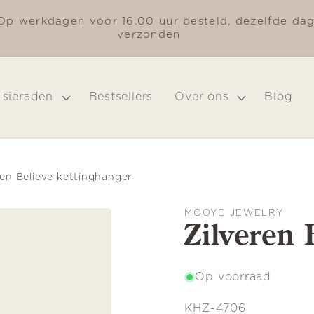
Op werkdagen voor 16.00 uur besteld, dezelfde da
verzonden
 sieraden
Bestsellers
Over ons
Blog
ren Believe kettinghanger
MOOYE JEWELRY
Zilveren 
Op voorraad
SKU:
KHZ-4706