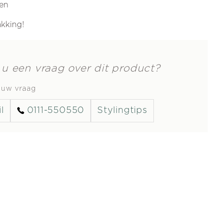
ren
akking!
 u een vraag over dit product?
s uw vraag
l
0111-550550
Stylingtips