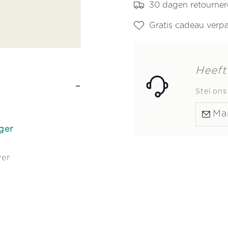
30 dagen retourne
Gratis cadeau verp
Heeft
-
Stel on
Mai
ger
ver