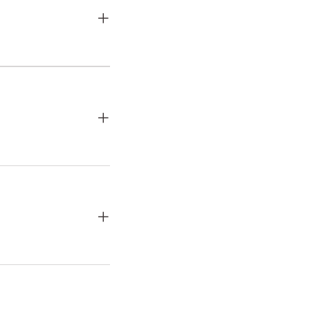
+
+
+