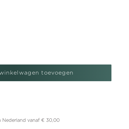
l
gen
winkelwagen toevoegen
ren
ve
nghanger
in Nederland vanaf € 30,00