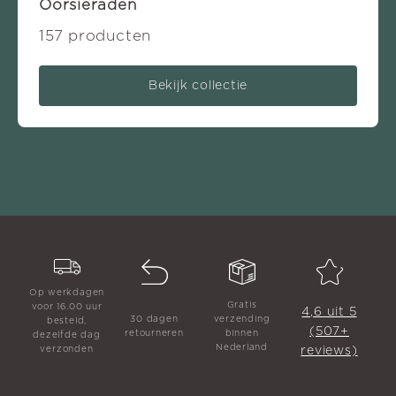
Oorsieraden
157 producten
Bekijk collectie
Op werkdagen
Gratis
voor 16.00 uur
4,6 uit 5
30 dagen
verzending
besteld,
(507+
retourneren
binnen
dezelfde dag
Nederland
reviews)
verzonden