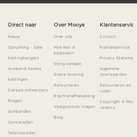
Direct naar
Over Mooye
Klantenservic
Nieuw
Over ons
Contact
Opruiming - Sale
Hoe kan ik
Klantenservice
bestellen?
Kettinghangers
Privacy Statemen
Veilig betalen
Armband bedels
Algemene
Snelle levering
Voorwaarden
Kettingen
Retourneren
Retourneren en
Sieraad ontwerpers
ruilen
Klachtenafhandeling
Ringen
Copyright © Moo
Vealgestelde vragen
Jewelry
Armbanden
Blog
Oorsieraden
Tekstsieraden