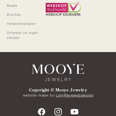
Beads
Broches
Herdenksieraden
Ontwerp uw eigen
sieraad
Copyright © Mooye Jewelry
website made by
LoryRavewebdesign
Facebook
Instagram
YouTube