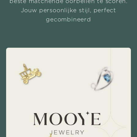
beste matchende oorbellen te scoren.
Jouw persoonlijke stijl, perfect
gecombineerd