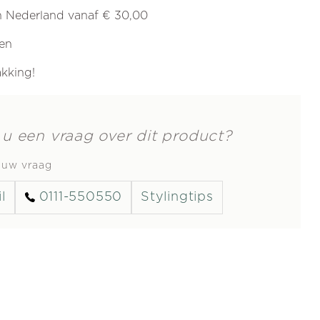
in Nederland vanaf € 30,00
ren
akking!
 u een vraag over dit product?
s uw vraag
l
0111-550550
Stylingtips