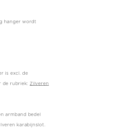
ng hanger wordt
 is excl. de
r de rubriek:
Zilveren
ren armband bedel
lveren karabijnslot.