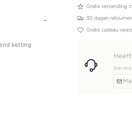
Gratis verzending 
30 dagen retourne
-
Gratis cadeau verp
send ketting
Heeft
Stel on
Mai