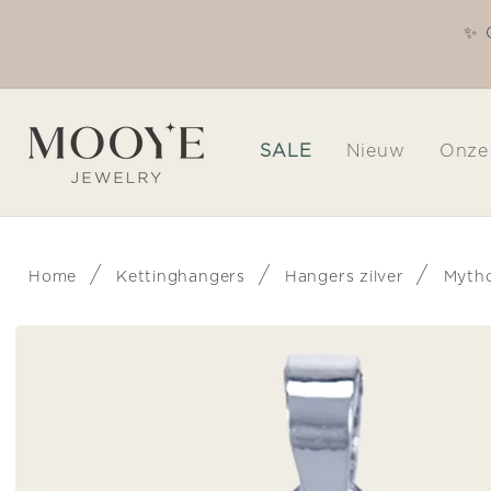
Meteen
naar de
✨ 
Welkom in onze winkel
content
SALE
Nieuw
Onze
/
/
/
Home
Kettinghangers
Hangers zilver
Mytho
Ga direct naar
productinformatie