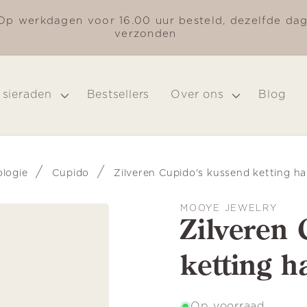
Op werkdagen voor 16.00 uur besteld, dezelfde da
verzonden
 sieraden
Bestsellers
Over ons
Blog
/
/
logie
Cupido
Zilveren Cupido's kussend ketting h
MOOYE JEWELRY
Zilveren
ketting h
Op voorraad