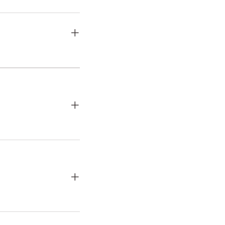
+
+
+