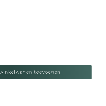
l
gen
winkelwagen toevoegen
ren
o&#39;s
nd
ng
r