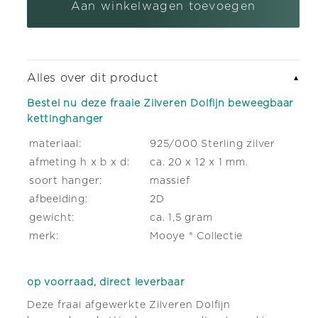
beweegbaar
beweegbaar
Aan winkelwagen toevoegen
zilveren armband bedel met karabijnslot
(+ €5,95)
kettinghanger
kettinghanger
Alles over dit product
▼
Bestel nu deze fraaie Zilveren Dolfijn beweegbaar
kettinghanger
materiaal:
925/000 Sterling zilver
afmeting h x b x d:
ca. 20 x 12 x 1 mm.
soort hanger:
massief
afbeelding:
2D
gewicht:
ca. 1,5 gram
merk:
Mooye ® Collectie
op voorraad, direct leverbaar
Deze fraai afgewerkte Zilveren Dolfijn