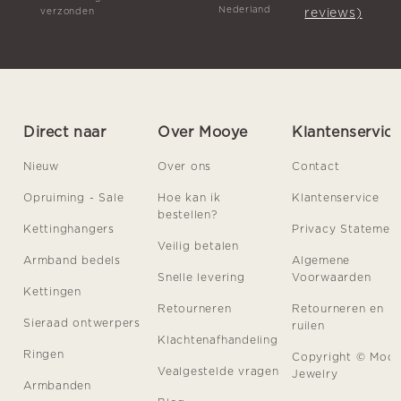
Nederland
reviews)
verzonden
Direct naar
Over Mooye
Klantenservic
Nieuw
Over ons
Contact
Opruiming - Sale
Hoe kan ik
Klantenservice
bestellen?
Kettinghangers
Privacy Statemen
Veilig betalen
Armband bedels
Algemene
Snelle levering
Voorwaarden
Kettingen
Retourneren
Retourneren en
Sieraad ontwerpers
ruilen
Klachtenafhandeling
Ringen
Copyright © Moo
Vealgestelde vragen
Jewelry
Armbanden