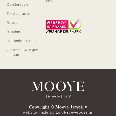
Blog
Oorsieraden
Tekstsieraden
Beads
Broches
Herdenksieraden
Ontwerp uw eigen
sieraad
Copyright © Mooye Jewelry
website made by
LoryRavewebdesign