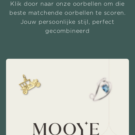
Klik door naar onze oorbellen om die
beste matchende oorbellen te scoren.
Jouw persoonlijke stijl, perfect
gecombineerd