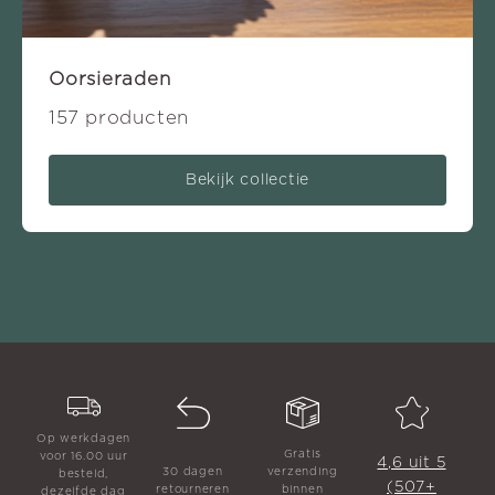
Oorsieraden
157 producten
Bekijk collectie
Op werkdagen
Gratis
voor 16.00 uur
4,6 uit 5
30 dagen
verzending
besteld,
(507+
retourneren
binnen
dezelfde dag