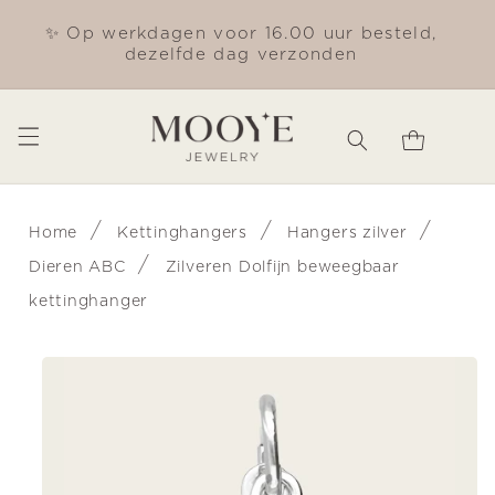
Meteen
naar de
✨ Op werkdagen voor 16.00 uur besteld,
Gra
content
dezelfde dag verzonden
Winkelwagen
/
/
/
Home
Kettinghangers
Hangers zilver
/
Dieren ABC
Zilveren Dolfijn beweegbaar
kettinghanger
Ga direct naar
productinformatie