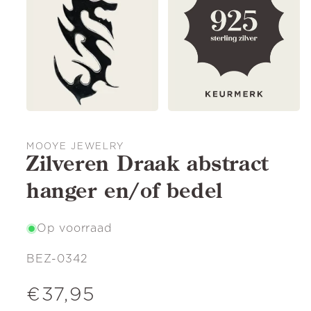
MOOYE JEWELRY
Zilveren Draak abstract
hanger en/of bedel
Op voorraad
SKU:
BEZ-0342
Normale
€37,95