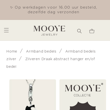
Meteen
naar de
✨ Op werkdagen voor 16.00 uur besteld,
Gra
content
dezelfde dag verzonden
Winkelwagen
/
/
Home
Armband bedels
Armband bedels
/
zilver
Zilveren Draak abstract hanger en/of
bedel
Ga direct naar
productinformatie