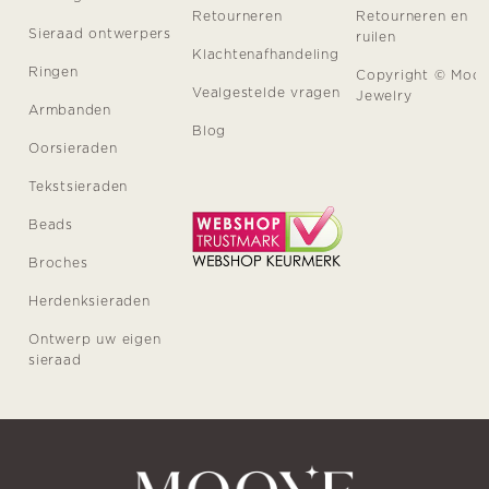
Retourneren
Retourneren en
Sieraad ontwerpers
ruilen
Klachtenafhandeling
Ringen
Copyright © Moo
Vealgestelde vragen
Jewelry
Armbanden
Blog
Oorsieraden
Tekstsieraden
Beads
Broches
Herdenksieraden
Ontwerp uw eigen
sieraad