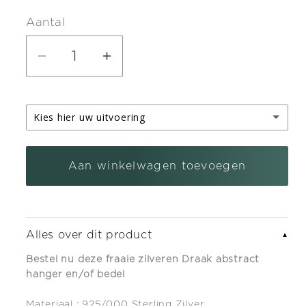
prijs
Aantal
Aantal
Aantal
verlagen
verhogen
voor
voor
Kies hier uw uitvoering
Zilveren
Zilveren
Draak
Draak
zilveren kettinghanger
abstract
abstract
Aan winkelwagen toevoegen
zilveren armband bedel met karabijnslot
(+ €5,95)
hanger
hanger
en/of
en/of
bedel
bedel
Alles over dit product
▼
Bestel nu deze fraaie zilveren Draak abstract
hanger en/of bedel
Materiaal
: 925/000 Sterling Zilver