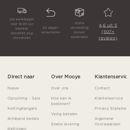
Op werkdagen
Gratis
voor 16.00 uur
4,6 uit 5
30 dagen
verzending
besteld,
(507+
retourneren
binnen
dezelfde dag
Nederland
reviews)
verzonden
Direct naar
Over Mooye
Klantenservic
Nieuw
Over ons
Contact
Opruiming - Sale
Hoe kan ik
Klantenservice
bestellen?
Kettinghangers
Privacy Statemen
Veilig betalen
Armband bedels
Algemene
Snelle levering
Voorwaarden
Kettingen