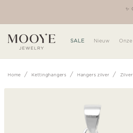
Meteen
naar de
✨ 
Welkom in onze winkel
content
SALE
Nieuw
Onze
/
/
/
Home
Kettinghangers
Hangers zilver
Zilve
Ga direct naar
productinformatie