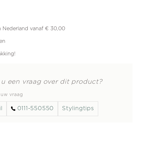
in Nederland vanaf € 30,00
ren
akking!
 u een vraag over dit product?
s uw vraag
l
0111-550550
Stylingtips