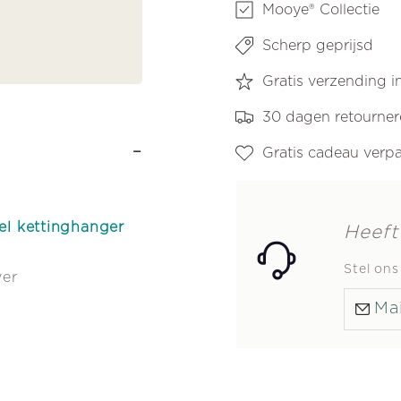
Mooye® Collectie
Scherp geprijsd
Gratis verzending 
30 dagen retourne
-
Gratis cadeau verp
el kettinghanger
Heeft
Stel on
ver
Mai