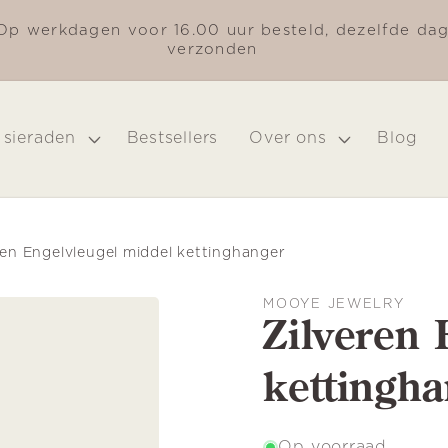
Op werkdagen voor 16.00 uur besteld, dezelfde da
verzonden
 sieraden
Bestsellers
Over ons
Blog
ren Engelvleugel middel kettinghanger
MOOYE JEWELRY
Zilveren 
kettingh
Op voorraad