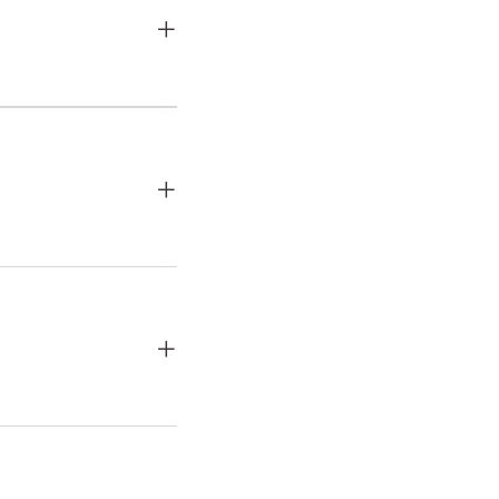
+
+
+