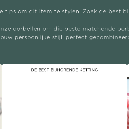
e tips om dit item te stylen. Zoek de best b
onze oorbellen om die beste matchende oorb
Jouw persoonlijke stijl, perfect gecombineer
DE BEST BIJHORENDE KETTING