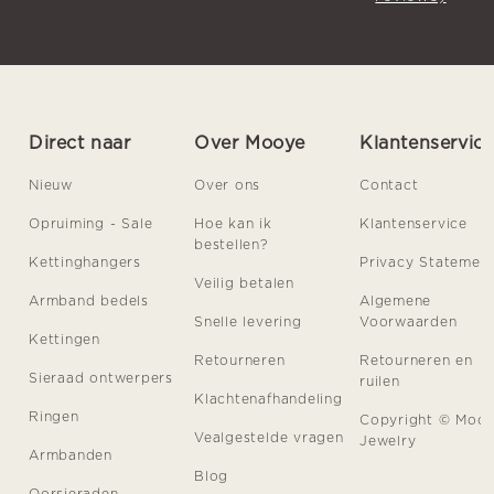
Direct naar
Over Mooye
Klantenservic
Nieuw
Over ons
Contact
Opruiming - Sale
Hoe kan ik
Klantenservice
bestellen?
Kettinghangers
Privacy Statemen
Veilig betalen
Armband bedels
Algemene
Snelle levering
Voorwaarden
Kettingen
Retourneren
Retourneren en
Sieraad ontwerpers
ruilen
Klachtenafhandeling
Ringen
Copyright © Moo
Vealgestelde vragen
Jewelry
Armbanden
Blog