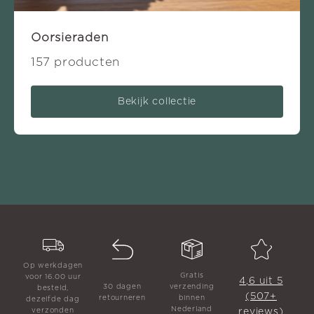
Oorsieraden
157 producten
Bekijk collectie
Op werkdagen
Gratis
voor 16.00 uur
4,6 uit 5
30 dagen
verzending
besteld,
(507+
retourneren
binnen
dezelfde dag
Nederland
reviews)
verzonden