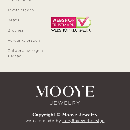
Oorsieraden
Tekstsieraden
Beads
Broches
Herdenksieraden
Ontwerp uw eigen
sieraad
Copyright © Mooye Jewelry
website made by
LoryRavewebdesign