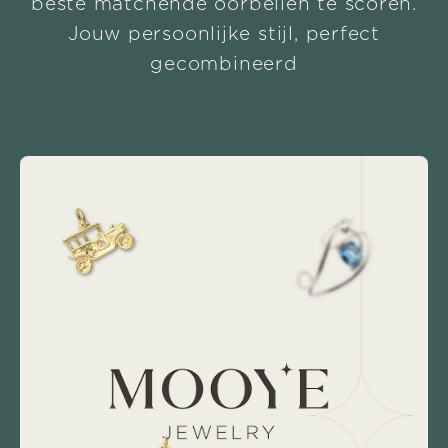
beste matchende oorbellen te scoren.
Jouw persoonlijke stijl, perfect
gecombineerd