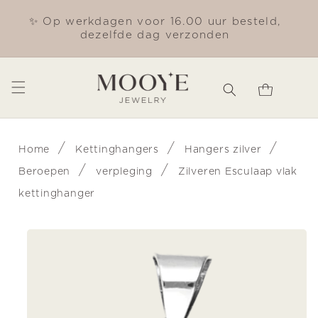
Meteen
naar de
✨ Op werkdagen voor 16.00 uur besteld,
Gra
content
dezelfde dag verzonden
Winkelwagen
/
/
/
Home
Kettinghangers
Hangers zilver
/
/
Beroepen
verpleging
Zilveren Esculaap vlak
kettinghanger
Ga direct naar
productinformatie