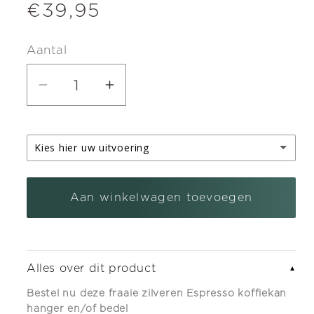
Normale
€39,95
prijs
Aantal
Aantal
Aantal
verlagen
verhogen
voor
voor
Kies hier uw uitvoering
Zilveren
Zilveren
Espresso
Espresso
zilveren kettinghanger
koffiekan
koffiekan
Aan winkelwagen toevoegen
zilveren armband bedel met karabijnslot
(+ €5,95)
hanger
hanger
en/of
en/of
bedel
bedel
Alles over dit product
▼
Bestel nu deze fraaie zilveren Espresso koffiekan
hanger en/of bedel