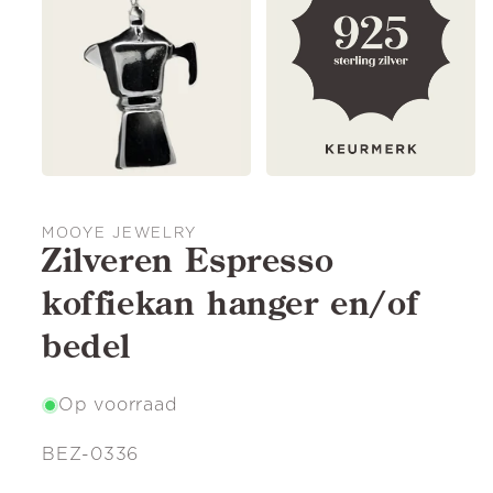
MOOYE JEWELRY
Zilveren Espresso
koffiekan hanger en/of
bedel
Op voorraad
SKU:
BEZ-0336