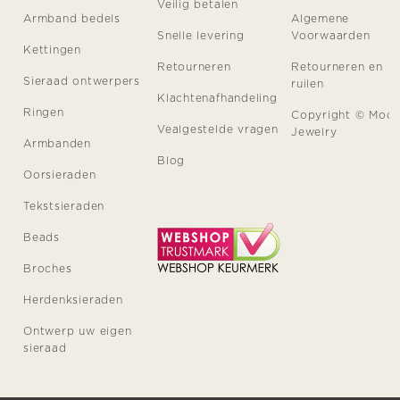
Veilig betalen
Armband bedels
Algemene
Snelle levering
Voorwaarden
Kettingen
Retourneren
Retourneren en
Sieraad ontwerpers
ruilen
Klachtenafhandeling
Ringen
Copyright © Moo
Vealgestelde vragen
Jewelry
Armbanden
Blog
Oorsieraden
Tekstsieraden
Beads
Broches
Herdenksieraden
Ontwerp uw eigen
sieraad