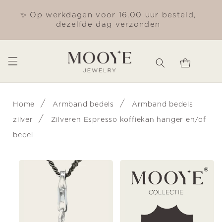
Meteen
naar de
✨ Op werkdagen voor 16.00 uur besteld,
Gra
content
dezelfde dag verzonden
Winkelwagen
/
/
Home
Armband bedels
Armband bedels
/
zilver
Zilveren Espresso koffiekan hanger en/of
bedel
Ga direct naar
productinformatie