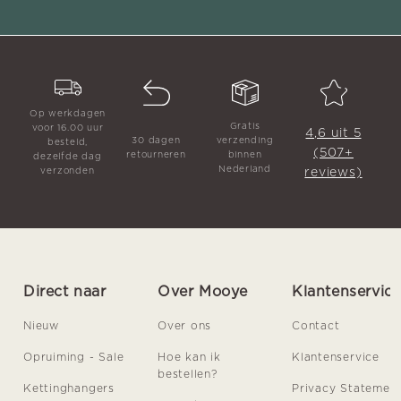
Op werkdagen
Gratis
voor 16.00 uur
4,6 uit 5
30 dagen
verzending
besteld,
(507+
retourneren
binnen
dezelfde dag
Nederland
reviews)
verzonden
Direct naar
Over Mooye
Klantenservic
Nieuw
Over ons
Contact
Opruiming - Sale
Hoe kan ik
Klantenservice
bestellen?
Kettinghangers
Privacy Statemen