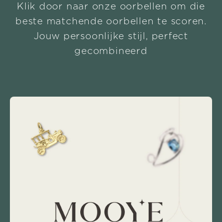
Klik door naar onze oorbellen om die
beste matchende oorbellen te scoren.
Jouw persoonlijke stijl, perfect
gecombineerd