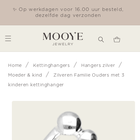
Meteen
naar de
✨ Op werkdagen voor 16.00 uur besteld,
Gra
content
dezelfde dag verzonden
Winkelwagen
/
/
/
Home
Kettinghangers
Hangers zilver
/
Moeder & kind
Zilveren Familie Ouders met 3
kinderen kettinghanger
Ga direct naar
productinformatie