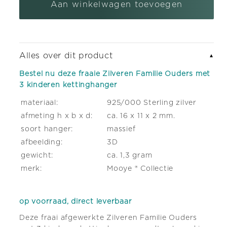
Ouders
Ouders
Aan winkelwagen toevoegen
zilveren armband bedel met karabijnslot
(+ €5,95)
met
met
3
3
kinderen
kinderen
Alles over dit product
▼
kettinghanger
kettinghanger
Bestel nu deze fraaie Zilveren Familie Ouders met
3 kinderen kettinghanger
materiaal:
925/000 Sterling zilver
afmeting h x b x d:
ca. 16 x 11 x 2 mm.
soort hanger:
massief
afbeelding:
3D
gewicht:
ca. 1,3 gram
merk:
Mooye ® Collectie
op voorraad, direct leverbaar
Deze fraai afgewerkte Zilveren Familie Ouders