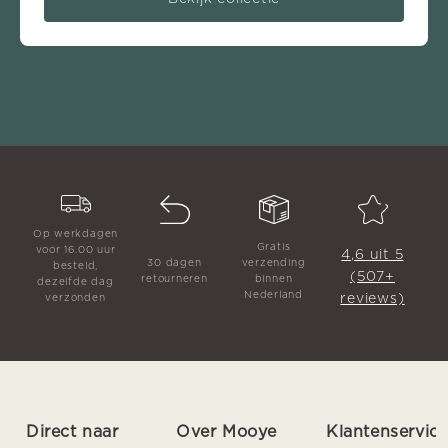
Op werkdagen
Gratis
voor 16.00 uur
4,6 uit 5
30 dagen
verzending
besteld,
(507+
retourneren
binnen
dezelfde dag
Nederland
reviews)
verzonden
Direct naar
Over Mooye
Klantenservic