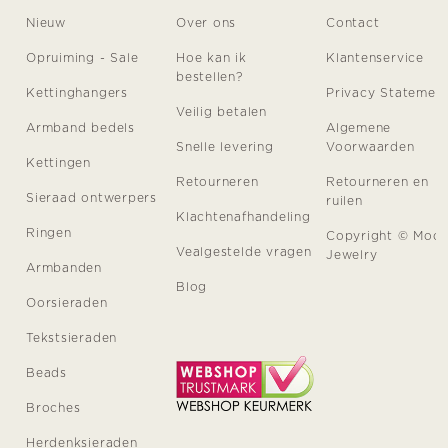
Nieuw
Over ons
Contact
Opruiming - Sale
Hoe kan ik
Klantenservice
bestellen?
Kettinghangers
Privacy Statemen
Veilig betalen
Armband bedels
Algemene
Snelle levering
Voorwaarden
Kettingen
Retourneren
Retourneren en
Sieraad ontwerpers
ruilen
Klachtenafhandeling
Ringen
Copyright © Moo
Vealgestelde vragen
Jewelry
Armbanden
Blog
Oorsieraden
Tekstsieraden
Beads
Broches
Herdenksieraden