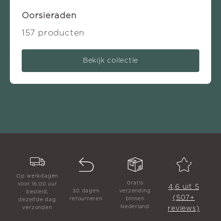
Oorsieraden
157 producten
Bekijk collectie
Op werkdagen
Gratis
voor 16.00 uur
4,6 uit 5
30 dagen
verzending
besteld,
(507+
retourneren
binnen
dezelfde dag
Nederland
reviews)
verzonden