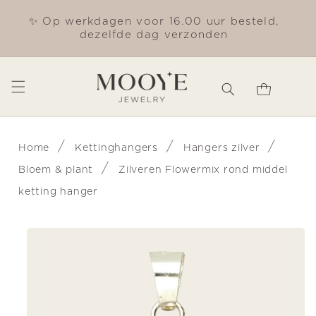
Meteen
naar de
✨ Op werkdagen voor 16.00 uur besteld,
Gra
content
dezelfde dag verzonden
Winkelwagen
/
/
/
Home
Kettinghangers
Hangers zilver
/
Bloem & plant
Zilveren Flowermix rond middel
ketting hanger
Ga direct naar
productinformatie