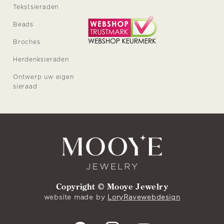
Tekstsieraden
Beads
Broches
Herdenksieraden
Ontwerp uw eigen
sieraad
Copyright © Mooye Jewelry
website made by
LoryRavewebdesign