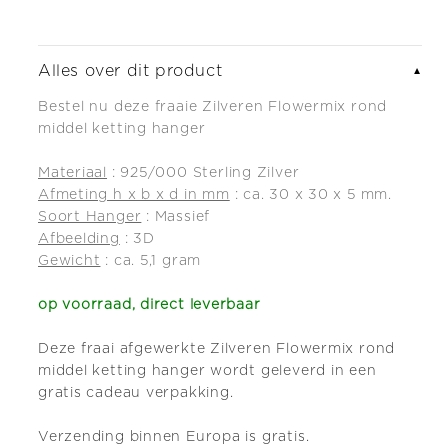
ketting
ketting
hanger
hanger
Alles over dit product
▼
Bestel nu deze fraaie Zilveren Flowermix rond
middel ketting hanger
Materiaal
: 925/000 Sterling Zilver
Afmeting h x b x d in mm
: ca. 30 x 30 x 5 mm.
Soort Hanger
: Massief
Afbeelding
: 3D
Gewicht
: ca. 5,1 gram
op voorraad, direct leverbaar
Deze fraai afgewerkte Zilveren Flowermix rond
middel ketting hanger wordt geleverd in een
gratis cadeau verpakking.
Verzending binnen Europa is gratis.