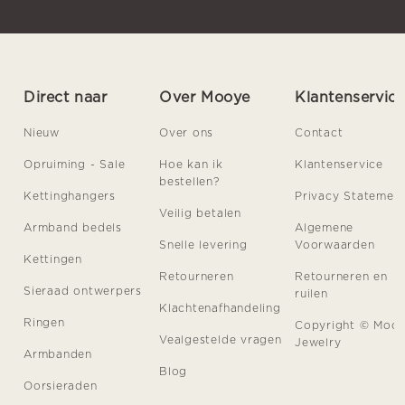
Direct naar
Over Mooye
Klantenservic
Nieuw
Over ons
Contact
Opruiming - Sale
Hoe kan ik
Klantenservice
bestellen?
Kettinghangers
Privacy Statemen
Veilig betalen
Armband bedels
Algemene
Snelle levering
Voorwaarden
Kettingen
Retourneren
Retourneren en
Sieraad ontwerpers
ruilen
Klachtenafhandeling
Ringen
Copyright © Moo
Vealgestelde vragen
Jewelry
Armbanden
Blog
Oorsieraden