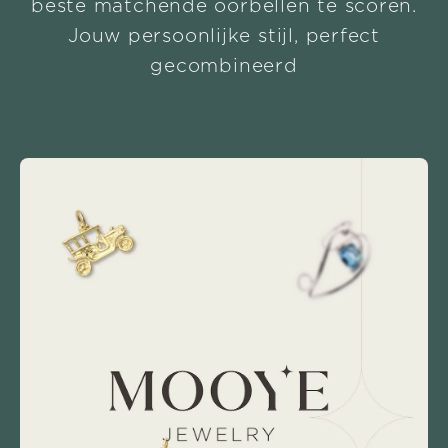
beste matchende oorbellen te scoren.
Jouw persoonlijke stijl, perfect
gecombineerd