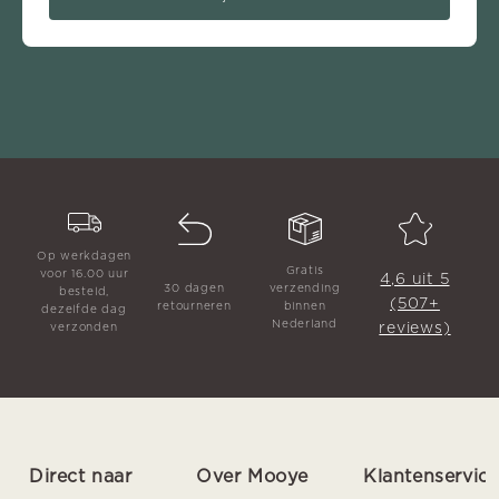
Op werkdagen
Gratis
voor 16.00 uur
4,6 uit 5
30 dagen
verzending
besteld,
(507+
retourneren
binnen
dezelfde dag
Nederland
reviews)
verzonden
Direct naar
Over Mooye
Klantenservic