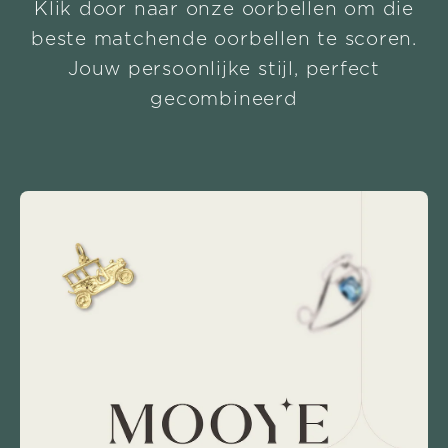
Klik door naar onze oorbellen om die
beste matchende oorbellen te scoren.
Jouw persoonlijke stijl, perfect
gecombineerd