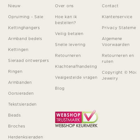
Nieuw
Over ons
Contact
Opruiming - Sale
Hoe kan ik
Klantenservice
bestellen?
Kettinghangers
Privacy Statemen
Veilig betalen
Armband bedels
Algemene
Snelle levering
Voorwaarden
Kettingen
Retourneren
Retourneren en
Sieraad ontwerpers
ruilen
Klachtenafhandeling
Ringen
Copyright © Moo
Vealgestelde vragen
Jewelry
Armbanden
Blog
Oorsieraden
Tekstsieraden
Beads
Broches
Herdenksieraden