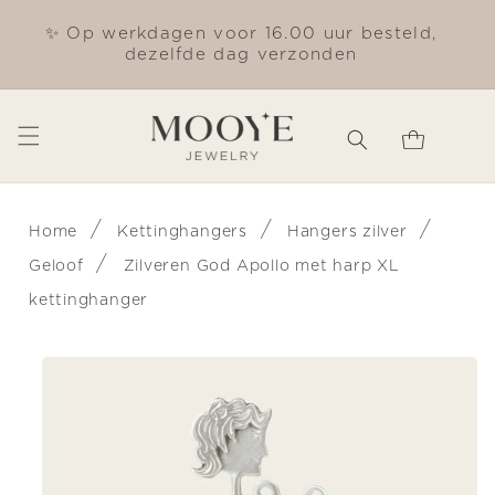
Meteen
naar de
✨ Op werkdagen voor 16.00 uur besteld,
Gra
content
dezelfde dag verzonden
Winkelwagen
/
/
/
Home
Kettinghangers
Hangers zilver
/
Geloof
Zilveren God Apollo met harp XL
kettinghanger
Ga direct naar
productinformatie