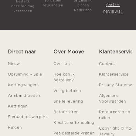
30 dagen
verzending
besteld,
(507+
retourneren
binnen
dezelfde dag
Nederland
reviews)
verzonden
Direct naar
Over Mooye
Klantenservic
Nieuw
Over ons
Contact
Opruiming - Sale
Hoe kan ik
Klantenservice
bestellen?
Kettinghangers
Privacy Statemen
Veilig betalen
Armband bedels
Algemene
Snelle levering
Voorwaarden
Kettingen
Retourneren
Retourneren en
Sieraad ontwerpers
ruilen
Klachtenafhandeling
Ringen
Copyright © Moo
Vealgestelde vragen
Jewelry