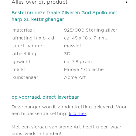
Alles over dit product
▼
kettinghanger
kettinghanger
Bestel nu deze fraaie Zilveren God Apollo met
harp XL kettinghanger
materiaal:
925/000 Sterling zilver
afmeting h x b x d:
ca. 45 x 18 x 7 mm.
soort hanger:
massief
afbeelding:
3D
gewicht:
ca. 7,8 gram
merk:
Mooye ® Collectie
kunstenaar:
Acme Art
op voorraad, direct leverbaar
Deze hanger wordt zonder ketting geleverd. Voor
een bijpassende ketting:
klik hier
.
Met een sieraad van Acme Art heeft u een waar
kunstwerk in handen!