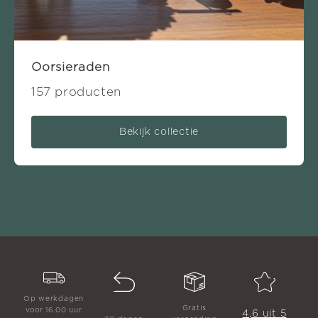
Oorsieraden
157 producten
Bekijk collectie
Op werkdagen
Gratis
voor 16.00 uur
4,6 uit 5