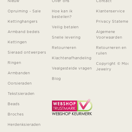
Nieuw
Over ons
Contact
Opruiming - Sale
Hoe kan ik
Klantenservice
bestellen?
Kettinghangers
Privacy Statemen
Veilig betalen
Armband bedels
Algemene
Snelle levering
Voorwaarden
Kettingen
Retourneren
Retourneren en
Sieraad ontwerpers
ruilen
Klachtenafhandeling
Ringen
Copyright © Moo
Vealgestelde vragen
Jewelry
Armbanden
Blog
Oorsieraden
Tekstsieraden
Beads
Broches
Herdenksieraden