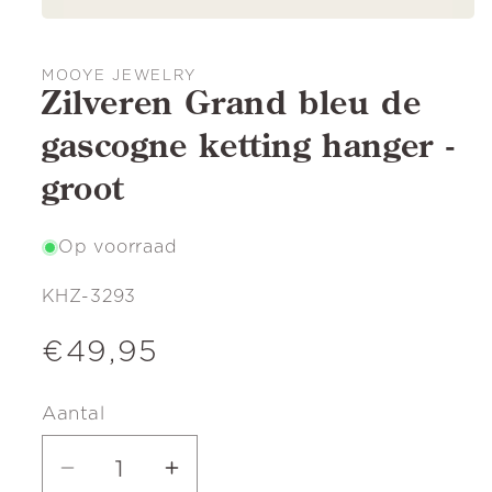
MOOYE JEWELRY
Zilveren Grand bleu de
gascogne ketting hanger -
groot
Op voorraad
SKU:
KHZ-3293
Normale
€49,95
prijs
Aantal
Aantal
Aantal