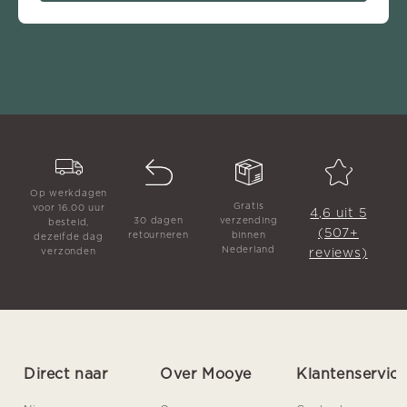
Op werkdagen
Gratis
voor 16.00 uur
4,6 uit 5
30 dagen
verzending
besteld,
(507+
retourneren
binnen
dezelfde dag
Nederland
reviews)
verzonden
Direct naar
Over Mooye
Klantenservic