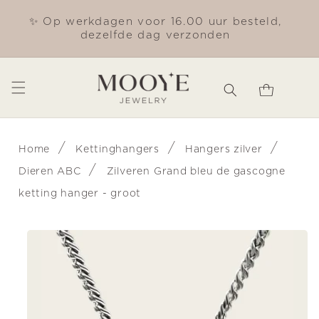
Meteen
naar de
✨ Op werkdagen voor 16.00 uur besteld,
Gra
content
dezelfde dag verzonden
Winkelwagen
/
/
/
Home
Kettinghangers
Hangers zilver
/
Dieren ABC
Zilveren Grand bleu de gascogne
ketting hanger - groot
Ga direct naar
productinformatie