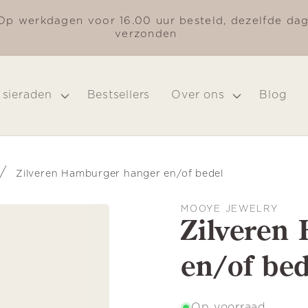
Op werkdagen voor 16.00 uur besteld, dezelfde da
verzonden
 sieraden
Bestsellers
Over ons
Blog
/
Zilveren Hamburger hanger en/of bedel
MOOYE JEWELRY
Zilveren
en/of bed
Op voorraad