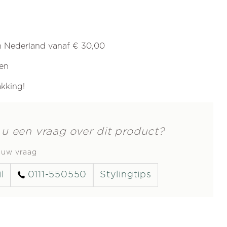
in Nederland vanaf € 30,00
ren
akking!
 u een vraag over dit product?
s uw vraag
l
0111-550550
Stylingtips