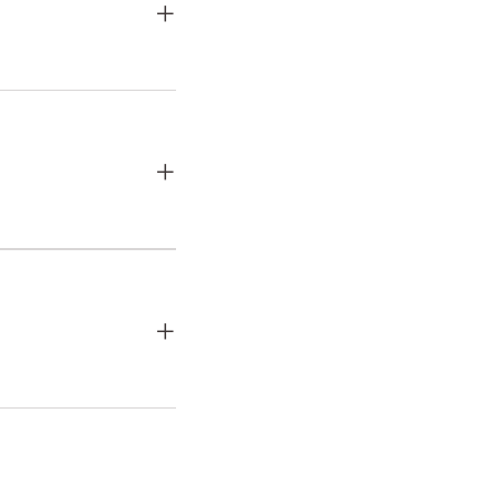
+
+
+