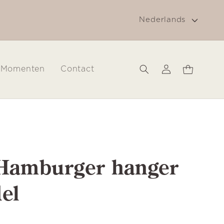
T
g
Gratis verzending in Nederland vanaf € 30
Nederlands
a
a
l
Inloggen
Winkelwagen
Momenten
Contact
 Hamburger hanger
el