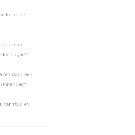
xclusief de
n door een
lskettingen".
maken do
or een
 Armbanden"
s per stuk en