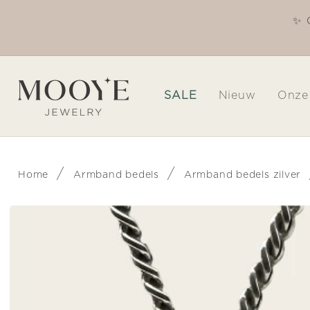
Meteen
naar de
✨ 
Welkom in onze winkel
content
SALE
Nieuw
Onze
/
/
Home
Armband bedels
Armband bedels zilver
Ga direct naar
productinformatie