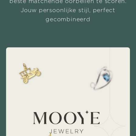
beste matchende oorbellen te scoren.
Jouw persoonlijke stijl, perfect
gecombineerd