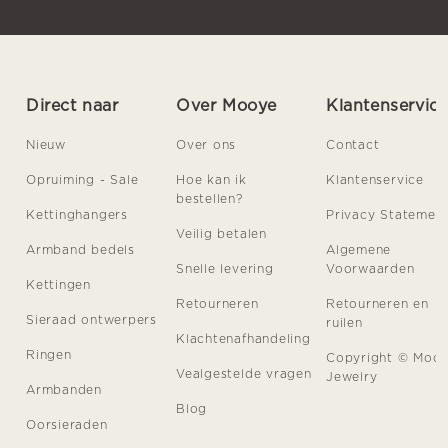
Direct naar
Over Mooye
Klantenservic
Nieuw
Over ons
Contact
Opruiming - Sale
Hoe kan ik
Klantenservice
bestellen?
Kettinghangers
Privacy Statemen
Veilig betalen
Armband bedels
Algemene
Snelle levering
Voorwaarden
Kettingen
Retourneren
Retourneren en
Sieraad ontwerpers
ruilen
Klachtenafhandeling
Ringen
Copyright © Moo
Vealgestelde vragen
Jewelry
Armbanden
Blog
Oorsieraden