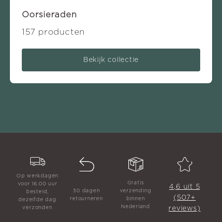
Oorsieraden
157 producten
Bekijk collectie
Op werkdagen
Gratis
voor 16.00 uur
4,6 uit 5
30 dagen
verzending
besteld,
(507+
retourneren
binnen
dezelfde dag
Nederland
reviews)
verzonden