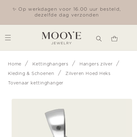
Meteen
naar de
✨ Op werkdagen voor 16.00 uur besteld,
Gra
content
dezelfde dag verzonden
Winkelwagen
/
/
/
Home
Kettinghangers
Hangers zilver
/
Kleding & Schoenen
Zilveren Hoed Heks
Tovenaar kettinghanger
Ga direct naar
productinformatie