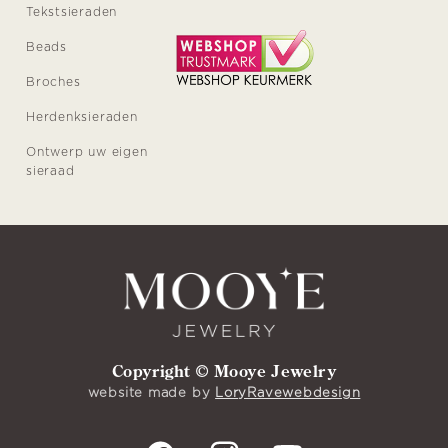
Tekstsieraden
Beads
Broches
Herdenksieraden
Ontwerp uw eigen
sieraad
Copyright © Mooye Jewelry
website made by
LoryRavewebdesign