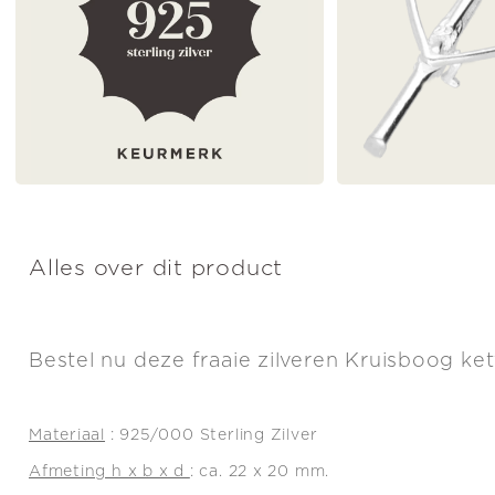
Alles over dit product
Bestel nu deze fraaie zilveren Kruisboog ke
Materiaal
: 925/000 Sterling Zilver
Afmeting h x b x d
: ca. 22 x 20 mm.