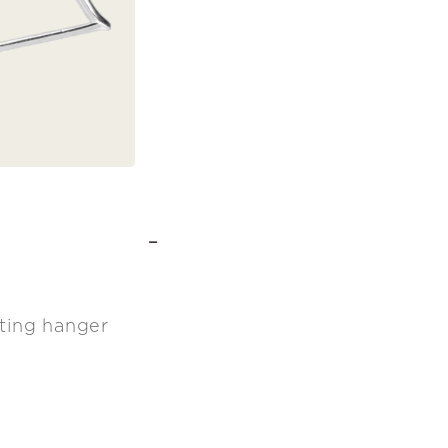
-
tting hanger