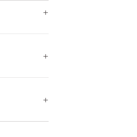
+
+
+