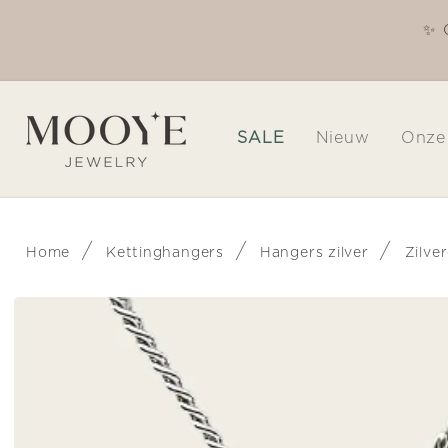
Meteen
naar de
✨ 
Welkom in onze winkel
content
SALE
Nieuw
Onze
/
/
/
Home
Kettinghangers
Hangers zilver
Zilve
Ga direct naar
productinformatie