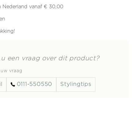
in Nederland vanaf € 30,00
ren
akking!
 u een vraag over dit product?
s uw vraag
l
0111-550550
Stylingtips