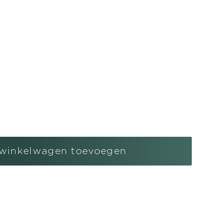
l
gen
winkelwagen toevoegen
ren
boog
ng
r