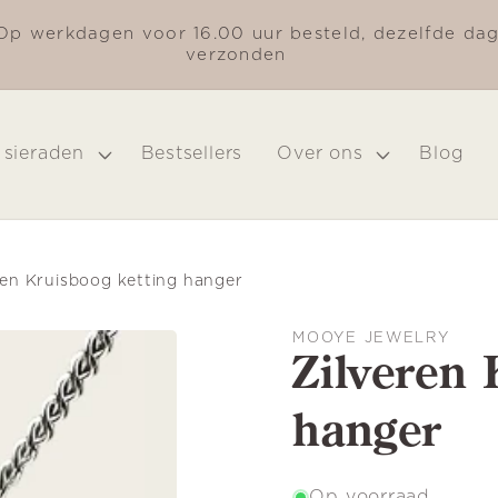
Op werkdagen voor 16.00 uur besteld, dezelfde da
verzonden
 sieraden
Bestsellers
Over ons
Blog
ren Kruisboog ketting hanger
MOOYE JEWELRY
Zilveren 
hanger
Op voorraad