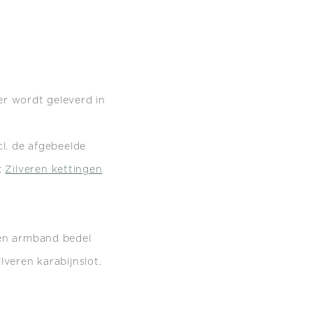
er wordt geleverd in
cl. de afgebeelde
:
Zilveren kettingen
ren armband bedel
lveren karabijnslot.