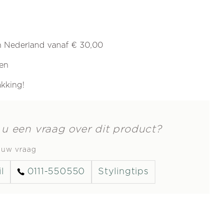
in Nederland vanaf € 30,00
ren
akking!
 u een vraag over dit product?
s uw vraag
l
0111-550550
Stylingtips