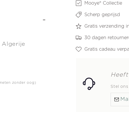
Mooye® Collectie
Scherp geprijsd
-
Gratis verzending 
30 dagen retourne
 Algerije
Gratis cadeau verp
Heeft
meten zonder oog)
Stel on
Mai