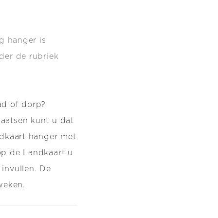
ng hanger is
nder de
rubriek
ad of dorp?
aatsen kunt u dat
ndkaart hanger met
op de Landkaart u
invullen. De
 weken.