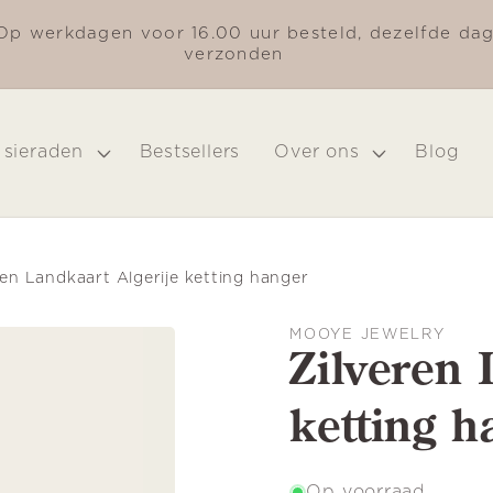
Op werkdagen voor 16.00 uur besteld, dezelfde da
verzonden
 sieraden
Bestsellers
Over ons
Blog
ren Landkaart Algerije ketting hanger
MOOYE JEWELRY
Zilveren 
ketting h
Op voorraad