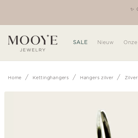
Meteen
naar de
✨ 
Welkom in onze winkel
content
SALE
Nieuw
Onze
/
/
/
Home
Kettinghangers
Hangers zilver
Zilve
Ga direct naar
productinformatie