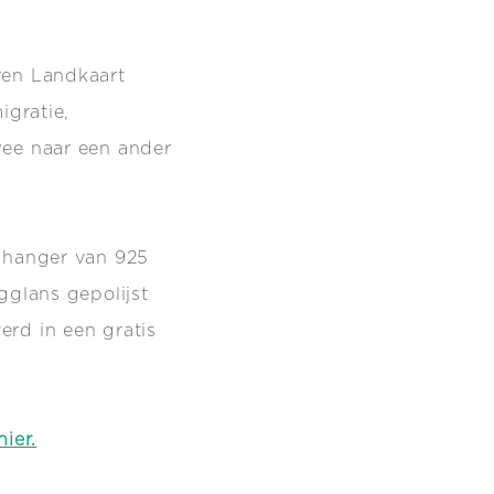
ren Landkaart
igratie,
wee naar een ander
g hanger van 925
gglans gepolijst
erd in een gratis
hier.