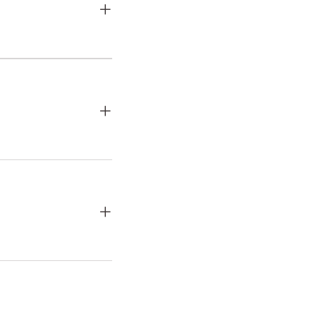
+
+
+