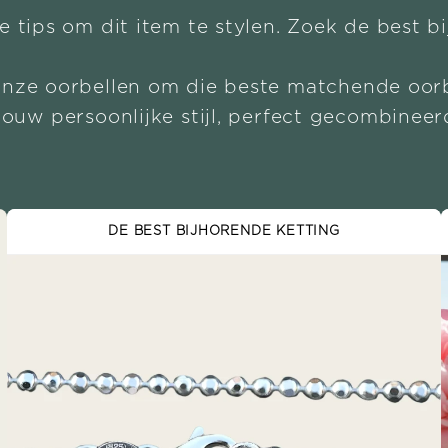
e tips om dit item te stylen. Zoek de best b
onze oorbellen om die beste matchende oorb
Jouw persoonlijke stijl, perfect gecombineer
DE BEST BIJHORENDE KETTING